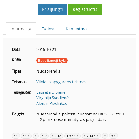
Prisijungti
Registruotis
Informacija
Turinys
Komentarai
Data
2016-10-21
Rūšis
Baudžiamoji byla
Tipas
Nuosprendis
Teismas
Vilniaus apygardos teismas
Teisėjas(ai)
Laureta Ulbienė
Virginija Švedienė
Alenas Piesliakas
Baigtis
Nuosprendis: pakeisti nuosprendį BPK 328 str. 1
ir 2 punktuose numatytais pagrindais.
14
14.1
1
1.2
1.2.14
1.2.14.1
1.2.14.1.1
2
2.1