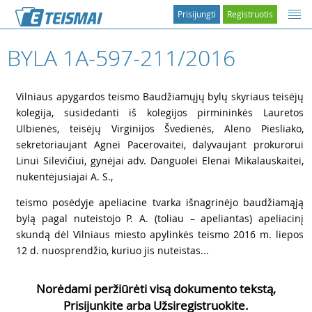
Prisijungti
Registruotis
BYLA 1A-597-211/2016
1
Vilniaus apygardos teismo Baudžiamųjų bylų skyriaus teisėjų
kolegija, susidedanti iš kolegijos pirmininkės Lauretos
Ulbienės, teisėjų Virginijos Švedienės, Aleno Piesliako,
sekretoriaujant Agnei Pacerovaitei, dalyvaujant prokurorui
Linui Silevičiui, gynėjai adv. Danguolei Elenai Mikalauskaitei,
nukentėjusiajai A. S.,
2
teismo posėdyje apeliacine tvarka išnagrinėjo baudžiamąją
bylą pagal nuteistojo P. A. (toliau – apeliantas) apeliacinį
skundą dėl Vilniaus miesto apylinkės teismo 2016 m. liepos
12 d. nuosprendžio, kuriuo jis nuteistas...
Norėdami peržiūrėti visą dokumento tekstą,
Prisijunkite arba Užsiregistruokite.