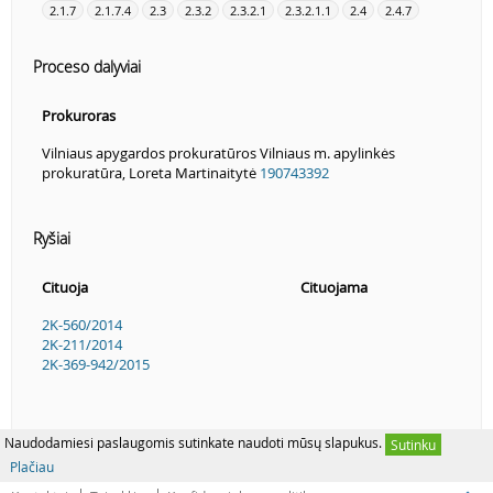
2.1.7
2.1.7.4
2.3
2.3.2
2.3.2.1
2.3.2.1.1
2.4
2.4.7
Proceso dalyviai
Prokuroras
Vilniaus apygardos prokuratūros Vilniaus m. apylinkės
prokuratūra, Loreta Martinaitytė
190743392
Ryšiai
Cituoja
Cituojama
2K-560/2014
2K-211/2014
2K-369-942/2015
Naudodamiesi paslaugomis sutinkate naudoti mūsų slapukus.
Sutinku
Plačiau