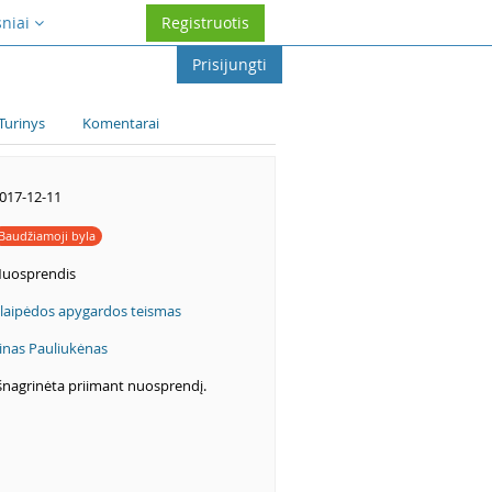
sniai
Registruotis
Prisijungti
Turinys
Komentarai
017-12-11
Baudžiamoji byla
uosprendis
laipėdos apygardos teismas
inas Pauliukėnas
šnagrinėta priimant nuosprendį.