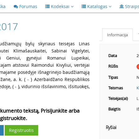
ška
Forumas
Kodeksai
Katalogas
Straip
2017
Informacija
džiamųjų bylų skyriaus teisėjas Linas
utei Klimašauskaitei, Sabinai Vigelytei,
Data
2
ui Geniui, gynėjui Romanui Lupeikai,
tajam atstovui Raimondui Kivyliui, vertėjai
Rūšis
iamajame posėdyje išnagrinėjo baudžiamąją
Tipas
N
idžane, a. k. ( - ) Azerbaidžano Respublikos
doje, ( - ), vidurinio išsilavinimo, išsituokęs,
Teismas
K
Teisėjas(ai)
L
Baigtis
I
kumento tekstą, Prisijunkite arba
gistruokite.
Ryšiai
Registruotis