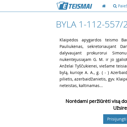
Paie
BYLA 1-112-557/
1
Klaipėdos apygardos teismo Bau
Pauliukėnas, sekretoriaujant Dan
dalyvaujant prokurorui Simon
nukentėjusiajam G. M. ir jo įgalio
Anželai Tyščukienei, viešame teis
bylą, kurioje A. A., g. ( - ) Azerba
pilietis, azerbaidžanietis, gyv. Klaipė
neteistas, kaltinamas...
Norėdami peržiūrėti visą do
Užsire
Prisijungti