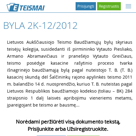
Prisijungti
Registruotis
BYLA 2K-12/2012
1
Lietuvos Aukščiausiojo Teismo Baudžiamųjų bylų skyriaus
teisėjų kolegija, susidedanti iš pirmininko Vytauto Piesliako,
Armano Abramavičiaus ir pranešėjo Vytauto Greičiaus,
teismo posėdyje kasacine rašytinio proceso tvarka
išnagrinėjo baudžiamąją bylą pagal nuteistojo T. B. (T. B.)
kasacinį skundą dėl Šalčininkų rajono apylinkės teismo 2011
m. balandžio 14 d. nuosprendžio, kuriuo T. B. nuteistas pagal
Lietuvos Respublikos baudžiamojo kodekso (toliau – BK) 284
straipsnio 1 dalį laisvės apribojimu vieneriems metams,
įpareigojant be teismo ar bausmę...
Norėdami peržiūrėti visą dokumento tekstą,
Prisijunkite arba Užsiregistruokite.