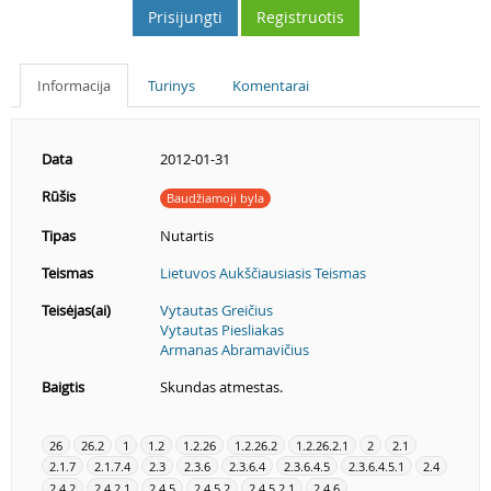
Prisijungti
Registruotis
Informacija
Turinys
Komentarai
Data
2012-01-31
Rūšis
Baudžiamoji byla
Tipas
Nutartis
Teismas
Lietuvos Aukščiausiasis Teismas
Teisėjas(ai)
Vytautas Greičius
Vytautas Piesliakas
Armanas Abramavičius
Baigtis
Skundas atmestas.
26
26.2
1
1.2
1.2.26
1.2.26.2
1.2.26.2.1
2
2.1
2.1.7
2.1.7.4
2.3
2.3.6
2.3.6.4
2.3.6.4.5
2.3.6.4.5.1
2.4
2.4.2
2.4.2.1
2.4.5
2.4.5.2
2.4.5.2.1
2.4.6