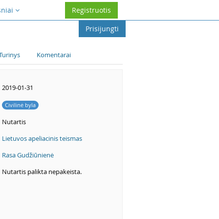
sniai
Registruotis
Prisijungti
Turinys
Komentarai
2019-01-31
Civilinė byla
Nutartis
Lietuvos apeliacinis teismas
Rasa Gudžiūnienė
Nutartis palikta nepakeista.