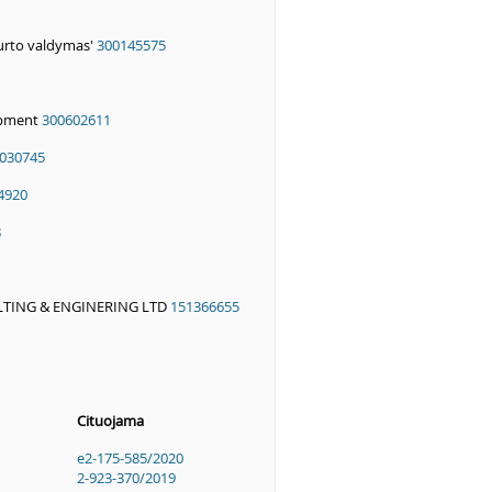
urto valdymas'
300145575
opment
300602611
030745
4920
8
TING & ENGINERING LTD
151366655
Cituojama
e2-175-585/2020
2-923-370/2019