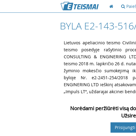
Paie
BYLA E2-143-516
1
Lietuvos apeliacinio teismo Civili
teismo posėdyje rašytinio proc
CONSULTING & ENGINERING LTD 
teismo 2018 m. lapkričio 26 d. nuta
žyminio mokesčio sumokėjimą iki
byloje Nr. e2-2451-254/2018
ENGINERING LTD ieškinį atsakovams
„Impuls LT“, uždarajai akcinei bendr
Norėdami peržiūrėti visą do
Užsire
Prisijungti