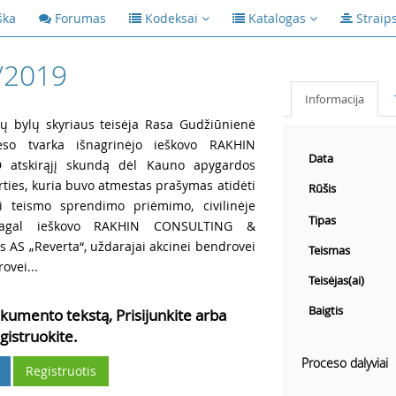
ška
Forumas
Kodeksai
Katalogas
Straip
/2019
Informacija
nių bylų skyriaus teisėja Rasa Gudžiūnienė
eso tvarka išnagrinėjo ieškovo RAKHIN
Data
atskirąjį skundą dėl Kauno apygardos
rties, kuria buvo atmestas prašymas atidėti
Rūšis
 teismo sprendimo priėmimo, civilinėje
Tipas
 pagal ieškovo RAKHIN CONSULTING &
 AS „Reverta“, uždarajai akcinei bendrovei
Teismas
ovei...
Teisėjas(ai)
Baigtis
kumento tekstą, Prisijunkite arba
gistruokite.
Proceso dalyviai
Registruotis