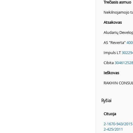
Trečiasis asmuo
Nekilnojamojo t
Atsakovas
Aludarių Devel
AS "Reverta"
400
Impuls LT
30229
Cibita
30461252
Ieškovas
RAKHIN CONSUL
Ryšiai
Cituoja
2-1670-943/2015
2-425/2011