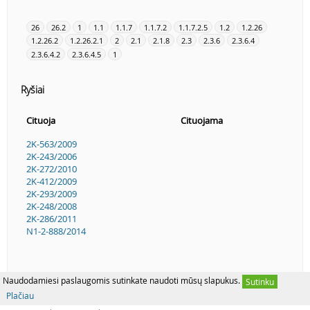
26
26.2
1
1.1
1.1.7
1.1.7.2
1.1.7.2.5
1.2
1.2.26
1.2.26.2
1.2.26.2.1
2
2.1
2.1.8
2.3
2.3.6
2.3.6.4
2.3.6.4.2
2.3.6.4.5
1
Ryšiai
Cituoja
Cituojama
2K-563/2009
2K-243/2006
2K-272/2010
2K-412/2009
2K-293/2009
2K-248/2008
2K-286/2011
N1-2-888/2014
Naudodamiesi paslaugomis sutinkate naudoti mūsų slapukus.
Sutinku
Plačiau