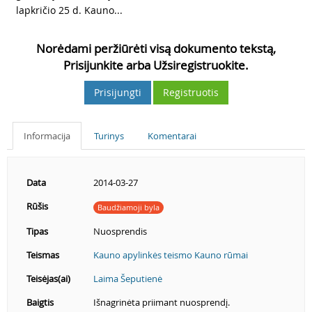
lapkričio 25 d. Kauno...
Norėdami peržiūrėti visą dokumento tekstą,
Prisijunkite arba Užsiregistruokite.
Prisijungti
Registruotis
Informacija
Turinys
Komentarai
Data
2014-03-27
Rūšis
Baudžiamoji byla
Tipas
Nuosprendis
Teismas
Kauno apylinkės teismo Kauno rūmai
Teisėjas(ai)
Laima Šeputienė
Baigtis
Išnagrinėta priimant nuosprendį.