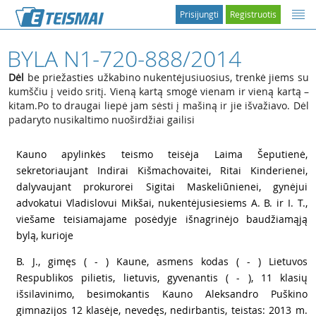
Prisijungti
Registruotis
BYLA N1-720-888/2014
Dėl
be priežasties užkabino nukentėjusiuosius, trenkė jiems su
kumščiu į veido sritį. Vieną kartą smogė vienam ir vieną kartą –
kitam.Po to draugai liepė jam sėsti į mašiną ir jie išvažiavo. Dėl
padaryto nusikaltimo nuoširdžiai gailisi
1
Kauno apylinkės teismo teisėja Laima Šeputienė,
sekretoriaujant Indirai Kišmachovaitei, Ritai Kinderienei,
dalyvaujant prokurorei Sigitai Maskeliūnienei, gynėjui
advokatui Vladislovui Mikšai, nukentėjusiesiems A. B. ir I. T.,
viešame teisiamajame posėdyje išnagrinėjo baudžiamąją
bylą, kurioje
2
B. J., gimęs ( - ) Kaune, asmens kodas ( - ) Lietuvos
Respublikos pilietis, lietuvis, gyvenantis ( - ), 11 klasių
išsilavinimo, besimokantis Kauno Aleksandro Puškino
gimnazijos 12 klasėje, nevedęs, nedirbantis, teistas: 2013 m.