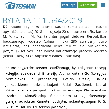
Prisijungti
Registruotis
BYLA 1A-111-594/2019
Dėl
Kauno apylinkės teismo Kauno rūmų (toliau – Kauno
apylinkės teismas) 2018 m. rugsėjo 20 d. nuosprendžio, kuriuo
M. V. (toliau – M. V.), kaltintas pagal Lietuvos Respublikos
baudžiamojo kodekso (toliau – BK) 286 straipsnį, buvo
išteisintas, nes nepadaryta veika, turinti šio nusikaltimo
požymių (Lietuvos Respublikos baudžiamojo proceso kodekso
(toliau – BPK) 303 straipsnio 5 dalies 1 punktas)
1
Kauno apygardos teismo Baudžiamųjų bylų skyriaus teisėjų
kolegija, susidedanti iš teisėjų Albino Antanaičio (kolegijos
pirmininkas ir pranešėjas), Evaldo Gražio, Daivos
Jankauskienės, sekretoriaujant Aidai Gaučienei, Laurai
Kiškiūnaitei, dalyvaujant prokurorui Andrejui Klimaševskiui
(Andrejus Klimaševskij), išteisintajam M. V., išteisintojo
gynėjai advokatei Ramutei Budrytei, nukentėjusiajam R. S.
(2019 m. sausio 9 d. teismo posėdyje),