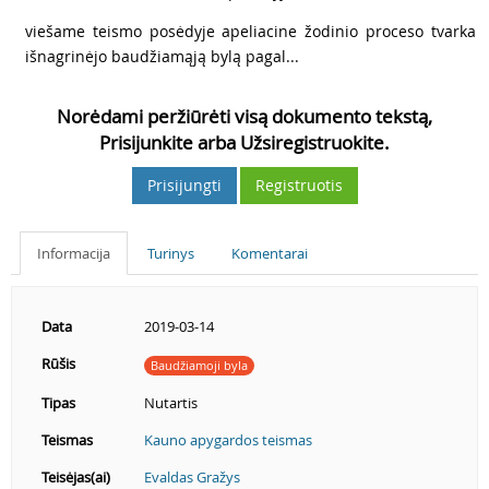
2
viešame teismo posėdyje apeliacine žodinio proceso tvarka
išnagrinėjo baudžiamąją bylą pagal...
Norėdami peržiūrėti visą dokumento tekstą,
Prisijunkite arba Užsiregistruokite.
Prisijungti
Registruotis
Informacija
Turinys
Komentarai
Data
2019-03-14
Rūšis
Baudžiamoji byla
Tipas
Nutartis
Teismas
Kauno apygardos teismas
Teisėjas(ai)
Evaldas Gražys