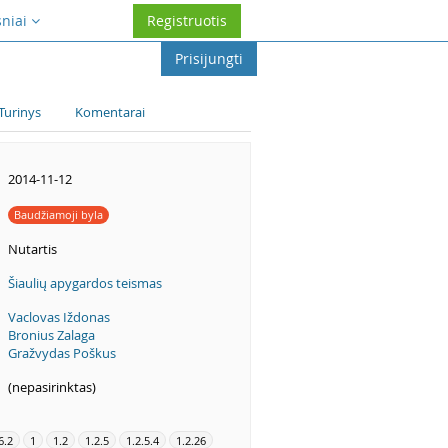
sniai
Registruotis
Prisijungti
Turinys
Komentarai
2014-11-12
Baudžiamoji byla
Nutartis
Šiaulių apygardos teismas
Vaclovas Iždonas
Bronius Zalaga
Gražvydas Poškus
(nepasirinktas)
6.2
1
1.2
1.2.5
1.2.5.4
1.2.26