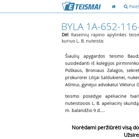
Paie
BYLA 1A-652-116
Dėl
Raseinių rajono apylinkės teis
kuriuo L. B. nuteista:
1
Šiaulių apygardos teismo Baudž
susidedanti iš kolegijos pirmininko
Poškaus, Broniaus Zalagos, sekret
prokurorei Lilijai Saldukienei, nuke
Ašmiui, gynėjui advokatui Viktorui Ge
2
teismo posėdyje apeliacine tva
nuteistosios L. B. apeliacinį skund
m. balandžio 9 d....
Norėdami peržiūrėti visą do
Užsire