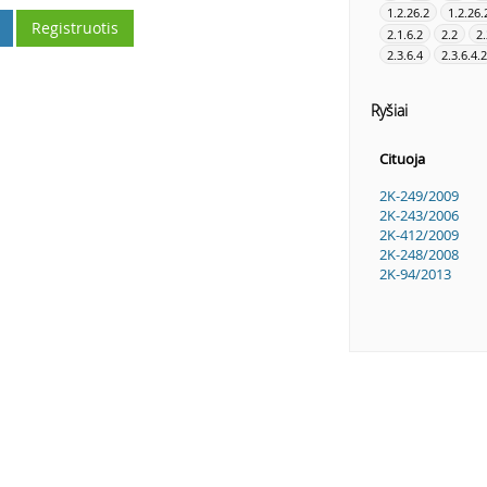
1.2.26.2
1.2.26.
Registruotis
2.1.6.2
2.2
2.
2.3.6.4
2.3.6.4.2
Ryšiai
Cituoja
2K-249/2009
2K-243/2006
2K-412/2009
2K-248/2008
2K-94/2013