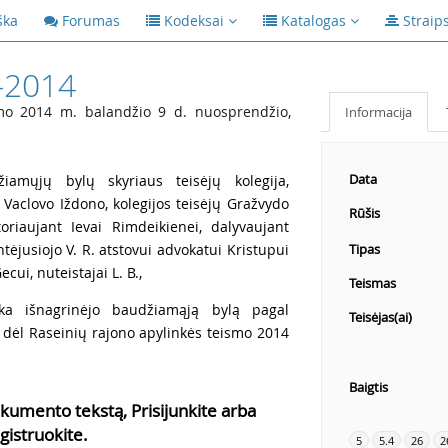
ška
Forumas
Kodeksai
Katalogas
Straip
-2014
mo 2014 m. balandžio 9 d. nuosprendžio,
Informacija
Data
iamųjų bylų skyriaus teisėjų kolegija,
 Vaclovo Iždono, kolegijos teisėjų Gražvydo
Rūšis
oriaujant Ievai Rimdeikienei, dalyvaujant
ntėjusiojo V. R. atstovui advokatui Kristupui
Tipas
cui, nuteistajai L. B.,
Teismas
rka išnagrinėjo baudžiamąją bylą pagal
Teisėjas(ai)
ą dėl Raseinių rajono apylinkės teismo 2014
Baigtis
kumento tekstą, Prisijunkite arba
gistruokite.
5
5.4
26
2