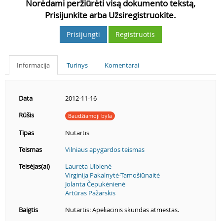
Norėdami peržiūrėti visą dokumento tekstą,
Prisijunkite arba Užsiregistruokite.
Prisijungti
Registruotis
Informacija
Turinys
Komentarai
Data
2012-11-16
Rūšis
Baudžiamoji byla
Tipas
Nutartis
Teismas
Vilniaus apygardos teismas
Teisėjas(ai)
Laureta Ulbienė
Virginija Pakalnytė-Tamošiūnaitė
Jolanta Čepukėnienė
Artūras Pažarskis
Baigtis
Nutartis: Apeliacinis skundas atmestas.