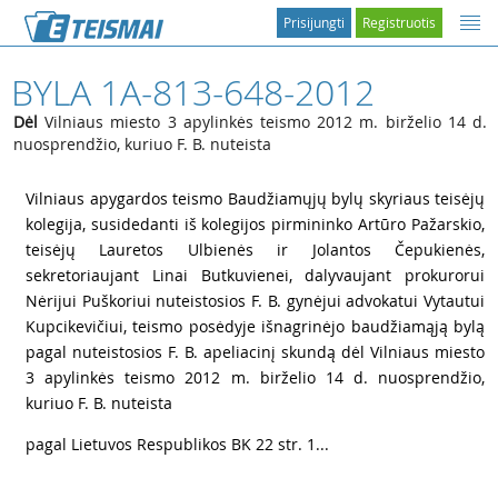
Prisijungti
Registruotis
BYLA 1A-813-648-2012
Dėl
Vilniaus miesto 3 apylinkės teismo 2012 m. birželio 14 d.
nuosprendžio, kuriuo F. B. nuteista
1
Vilniaus apygardos teismo Baudžiamųjų bylų skyriaus teisėjų
kolegija, susidedanti iš kolegijos pirmininko Artūro Pažarskio,
teisėjų Lauretos Ulbienės ir Jolantos Čepukienės,
sekretoriaujant Linai Butkuvienei, dalyvaujant prokurorui
Nėrijui Puškoriui nuteistosios F. B. gynėjui advokatui Vytautui
Kupcikevičiui, teismo posėdyje išnagrinėjo baudžiamąją bylą
pagal nuteistosios F. B. apeliacinį skundą dėl Vilniaus miesto
3 apylinkės teismo 2012 m. birželio 14 d. nuosprendžio,
kuriuo F. B. nuteista
2
pagal Lietuvos Respublikos BK 22 str. 1...