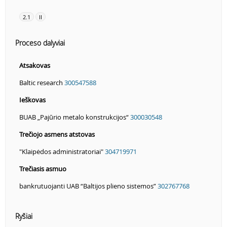
2.1
II
Proceso dalyviai
Atsakovas
Baltic research
300547588
Ieškovas
BUAB „Pajūrio metalo konstrukcijos“
300030548
Trečiojo asmens atstovas
"Klaipėdos administratoriai"
304719971
Trečiasis asmuo
bankrutuojanti UAB “Baltijos plieno sistemos”
302767768
Ryšiai