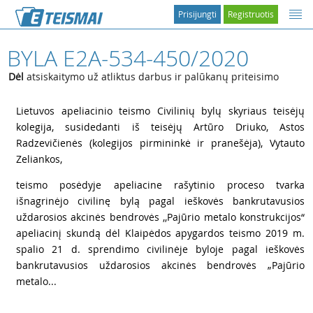
Prisijungti
Registruotis
BYLA E2A-534-450/2020
Dėl
atsiskaitymo už atliktus darbus ir palūkanų priteisimo
1
Lietuvos apeliacinio teismo Civilinių bylų skyriaus teisėjų
kolegija, susidedanti iš teisėjų Artūro Driuko, Astos
Radzevičienės (kolegijos pirmininkė ir pranešėja), Vytauto
Zeliankos,
2
teismo posėdyje apeliacine rašytinio proceso tvarka
išnagrinėjo civilinę bylą pagal ieškovės bankrutavusios
uždarosios akcinės bendrovės ,,Pajūrio metalo konstrukcijos“
apeliacinį skundą dėl Klaipėdos apygardos teismo 2019 m.
spalio 21 d. sprendimo civilinėje byloje pagal ieškovės
bankrutavusios uždarosios akcinės bendrovės „Pajūrio
metalo...