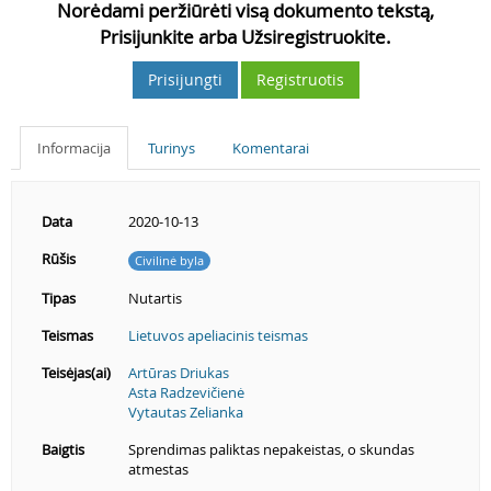
Norėdami peržiūrėti visą dokumento tekstą,
Prisijunkite arba Užsiregistruokite.
Prisijungti
Registruotis
Informacija
Turinys
Komentarai
Data
2020-10-13
Rūšis
Civilinė byla
Tipas
Nutartis
Teismas
Lietuvos apeliacinis teismas
Teisėjas(ai)
Artūras Driukas
Asta Radzevičienė
Vytautas Zelianka
Baigtis
Sprendimas paliktas nepakeistas, o skundas
atmestas