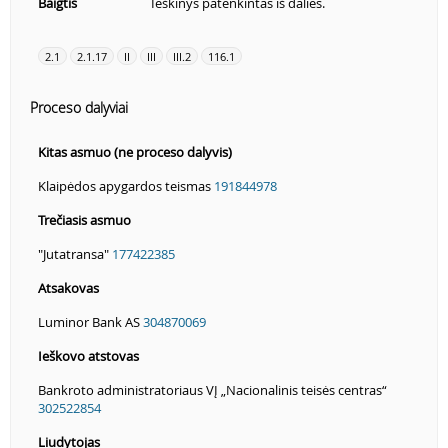
Baigtis
Ieškinys patenkintas iš dalies.
2.1
2.1.17
II
III
III.2
116.1
Proceso dalyviai
Kitas asmuo (ne proceso dalyvis)
Klaipėdos apygardos teismas
191844978
Trečiasis asmuo
"Jutatransa"
177422385
Atsakovas
Luminor Bank AS
304870069
Ieškovo atstovas
Bankroto administratoriaus VĮ „Nacionalinis teisės centras“
302522854
Liudytojas