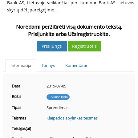
Bank AS, Lietuvoje veikiančiai per Luminor Bank AS Lietuvos
skyrių dėl įpareigojimo...
Norėdami peržiūrėti visą dokumento tekstą,
Prisijunkite arba Užsiregistruokite.
Prisijungti
Registruotis
Informacija
Turinys
Komentarai
Data
2019-07-09
Rūšis
Civilinė byla
Tipas
Sprendimas
Teismas
Klaipėdos apylinkės teismas
Teisėjas(ai)