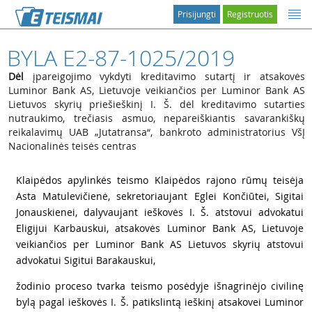
Prisijungti
Registruotis
BYLA E2-87-1025/2019
Dėl
įpareigojimo vykdyti kreditavimo sutartį ir atsakovės
Luminor Bank AS, Lietuvoje veikiančios per Luminor Bank AS
Lietuvos skyrių priešieškinį I. Š. dėl kreditavimo sutarties
nutraukimo, trečiasis asmuo, nepareiškiantis savarankiškų
reikalavimų UAB „Jutatransa“, bankroto administratorius VšĮ
Nacionalinės teisės centras
1
Klaipėdos apylinkės teismo Klaipėdos rajono rūmų teisėja
Asta Matulevičienė, sekretoriaujant Eglei Končiūtei, Sigitai
Jonauskienei, dalyvaujant ieškovės I. Š. atstovui advokatui
Eligijui Karbauskui, atsakovės Luminor Bank AS, Lietuvoje
veikiančios per Luminor Bank AS Lietuvos skyrių atstovui
advokatui Sigitui Barakauskui,
2
žodinio proceso tvarka teismo posėdyje išnagrinėjo civilinę
bylą pagal ieškovės I. Š. patikslintą ieškinį atsakovei Luminor