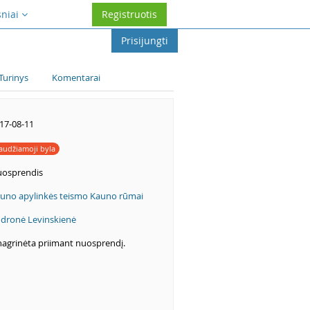
sniai
Registruotis
Prisijungti
Turinys
Komentarai
17-08-11
audžiamoji byla
osprendis
uno apylinkės teismo Kauno rūmai
dronė Levinskienė
nagrinėta priimant nuosprendį.