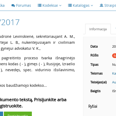
ška
Forumas
Kodeksai
Katalogas
Straip
/2017
Informacija
dronė Levinskienė, sekretoriaujant A. M.,
tėjai L. B., nukentėjusiajam ir civiliniam
Data
20
 gynėjui advokatui V. K.,
Rūšis
B
pagreitinto proceso tvarka išnagrinėjo
ns kodas ( - ), gimęs ( - ), Rusijoje, Izraelio
Tipas
Nu
- ), nevedęs, spec. vidurinio išsilavinimo,
Teismas
Ka
Teisėjas(ai)
Au
kos baudžiamojo kodekso...
Baigtis
Iš
kumento tekstą, Prisijunkite arba
gistruokite.
Ryšiai
Registruotis