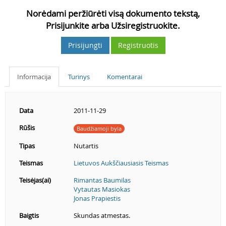
Norėdami peržiūrėti visą dokumento tekstą,
Prisijunkite arba Užsiregistruokite.
Prisijungti
Registruotis
Informacija
Turinys
Komentarai
Data
2011-11-29
Rūšis
Baudžiamoji byla
Tipas
Nutartis
Teismas
Lietuvos Aukščiausiasis Teismas
Teisėjas(ai)
Rimantas Baumilas
Vytautas Masiokas
Jonas Prapiestis
Baigtis
Skundas atmestas.