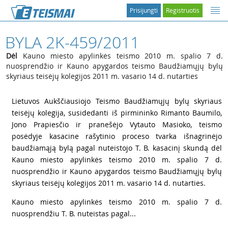
Prisijungti
Registruotis
BYLA 2K-459/2011
Dėl
Kauno miesto apylinkės teismo 2010 m. spalio 7 d.
nuosprendžio ir Kauno apygardos teismo Baudžiamųjų bylų
skyriaus teisėjų kolegijos 2011 m. vasario 14 d. nutarties
1
Lietuvos Aukščiausiojo Teismo Baudžiamųjų bylų skyriaus
teisėjų kolegija, susidedanti iš pirmininko Rimanto Baumilo,
Jono Prapiesčio ir pranešėjo Vytauto Masioko, teismo
posėdyje kasacine rašytinio proceso tvarka išnagrinėjo
baudžiamąją bylą pagal nuteistojo T. B. kasacinį skundą dėl
Kauno miesto apylinkės teismo 2010 m. spalio 7 d.
nuosprendžio ir Kauno apygardos teismo Baudžiamųjų bylų
skyriaus teisėjų kolegijos 2011 m. vasario 14 d. nutarties.
2
Kauno miesto apylinkės teismo 2010 m. spalio 7 d.
nuosprendžiu T. B. nuteistas pagal...