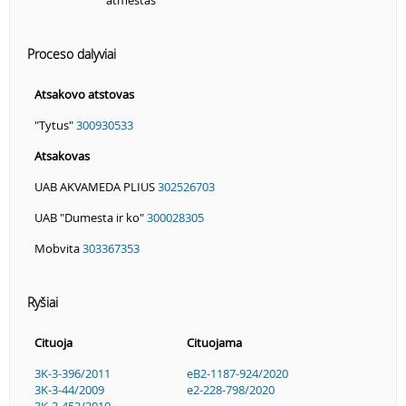
atmestas
Proceso dalyviai
Atsakovo atstovas
"Tytus"
300930533
Atsakovas
UAB AKVAMEDA PLIUS
302526703
UAB "Dumesta ir ko"
300028305
Mobvita
303367353
Ryšiai
Cituoja
Cituojama
3K-3-396/2011
eB2-1187-924/2020
3K-3-44/2009
e2-228-798/2020