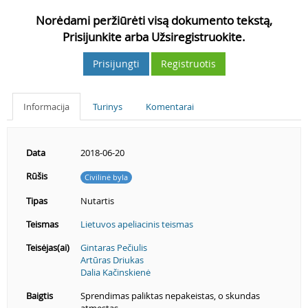
Norėdami peržiūrėti visą dokumento tekstą,
Prisijunkite arba Užsiregistruokite.
Prisijungti
Registruotis
Informacija
Turinys
Komentarai
Data
2018-06-20
Rūšis
Civilinė byla
Tipas
Nutartis
Teismas
Lietuvos apeliacinis teismas
Teisėjas(ai)
Gintaras Pečiulis
Artūras Driukas
Dalia Kačinskienė
Baigtis
Sprendimas paliktas nepakeistas, o skundas