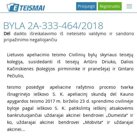
Prisijungti
Registruotis
BYLA 2A-333-464/2018
Dėl
daikto išreikalavimo iš neteisėto valdymo ir sandorio
pripažinimo negaliojančiu
1
Lietuvos apeliacinio teismo Civilinių bylų skyriaus teisėjų
kolegija, susidedanti iš teisėjų Artūro Driuko, Dalios
Kačinskienės (kolegijos pirmininkė ir pranešėja) ir Gintaro
Pečiulio,
2
teismo posėdyje apeliacine rašytinio proceso tvarka
išnagrinėjo ieškovo S. K. apeliacinį skundą dėl Kauno
apygardos teismo 2017 m. birželio 23 d. sprendimo civilinėje
byloje pagal ieškovo S. K. patikslintą ieškinį atsakovėms
bankrutuojančiai uždarajai akcinei bendrovei „Dumesta“ ir
ko, uždarajai akcinei bendrovei „Mobvita“ ir uždarajai
akcinei...