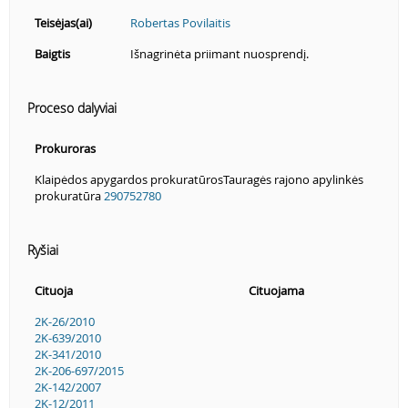
Teisėjas(ai)
Robertas Povilaitis
Baigtis
Išnagrinėta priimant nuosprendį.
Proceso dalyviai
Prokuroras
Klaipėdos apygardos prokuratūrosTauragės rajono apylinkės
prokuratūra
290752780
Ryšiai
Cituoja
Cituojama
2K-26/2010
2K-639/2010
2K-341/2010
2K-206-697/2015
2K-142/2007
2K-12/2011