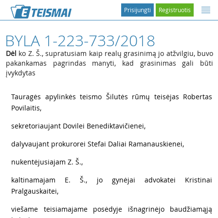
Prisijungti
Registruotis
BYLA 1-223-733/2018
Dėl
ko Z. Š., supratusiam kaip realų grasinimą jo atžvilgiu, buvo
pakankamas pagrindas manyti, kad grasinimas gali būti
įvykdytas
1
Tauragės apylinkės teismo Šilutės rūmų teisėjas Robertas
Povilaitis,
2
sekretoriaujant Dovilei Benediktavičienei,
3
dalyvaujant prokurorei Stefai Daliai Ramanauskienei,
4
nukentėjusiajam Z. Š.,
5
kaltinamajam E. Š., jo gynėjai advokatei Kristinai
Pralgauskaitei,
6
viešame teisiamajame posėdyje išnagrinėjo baudžiamąją