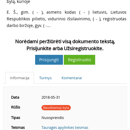
bylą, kurioje
7
E. Š., gim. ( - ), asmens kodas ( - ) lietuvis, Lietuvos
Respublikos pilietis, vidurinio išsilavinimo, ( - ), registruotas
darbo biržoje, gyv. ( -...
Norėdami peržiūrėti visą dokumento tekstą,
Prisijunkite arba Užsiregistruokite.
Prisijungti
Registruotis
Informacija
Turinys
Komentarai
Data
2018-05-31
Rūšis
Baudžiamoji byla
Tipas
Nuosprendis
Teismas
Tauragės apylinkės teismas