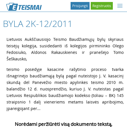
Prisijungti
Registruotis
BYLA 2K-12/2011
1
Lietuvos Aukščiausiojo Teismo Baudžiamųjų bylų skyriaus
teisėjų kolegija, susidedanti iš kolegijos pirmininko Olego
Fedosiuko, Aldonos Rakauskienės ir pranešėjo Tomo
Šeškausko,
2
teismo posėdyje kasacine rašytinio proceso tvarka
išnagrinėjo baudžiamąją bylą pagal nuteistojo J. V. kasacinį
skundą dėl Panevėžio miesto apylinkės teismo 2010 m.
balandžio 12 d. nuosprendžio, kuriuo J. V. nuteistas pagal
Lietuvos Respublikos baudžiamojo kodekso (toliau – BK) 145
straipsnio 1 dalį vieneriems metams laisvės apribojimo,
įpareigojant per...
Norėdami peržiūrėti visą dokumento tekstą,