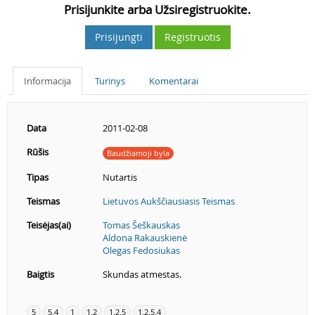
Prisijunkite arba Užsiregistruokite.
Prisijungti
Registruotis
Informacija
Turinys
Komentarai
Data
2011-02-08
Rūšis
Baudžiamoji byla
Tipas
Nutartis
Teismas
Lietuvos Aukščiausiasis Teismas
Teisėjas(ai)
Tomas Šeškauskas
Aldona Rakauskienė
Olegas Fedosiukas
Baigtis
Skundas atmestas.
5
5.4
1
1.2
1.2.5
1.2.5.4