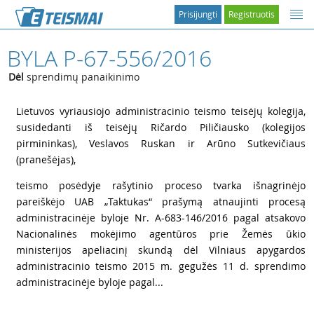
Prisijungti
Registruotis
BYLA P-67-556/2016
Dėl
sprendimų panaikinimo
1
Lietuvos vyriausiojo administracinio teismo teisėjų kolegija,
susidedanti iš teisėjų Ričardo Piličiausko (kolegijos
pirmininkas), Veslavos Ruskan ir Arūno Sutkevičiaus
(pranešėjas),
2
teismo posėdyje rašytinio proceso tvarka išnagrinėjo
pareiškėjo UAB „Taktukas“ prašymą atnaujinti procesą
administracinėje byloje Nr. A-683-146/2016 pagal atsakovo
Nacionalinės mokėjimo agentūros prie Žemės ūkio
ministerijos apeliacinį skundą dėl Vilniaus apygardos
administracinio teismo 2015 m. gegužės 11 d. sprendimo
administracinėje byloje pagal...