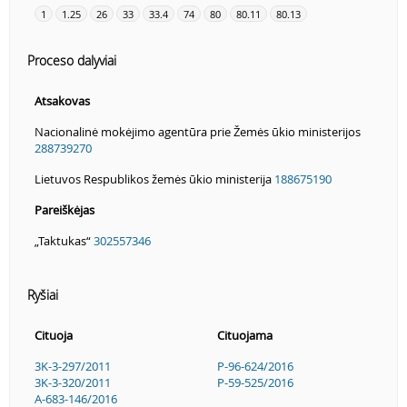
1
1.25
26
33
33.4
74
80
80.11
80.13
Proceso dalyviai
Atsakovas
Nacionalinė mokėjimo agentūra prie Žemės ūkio ministerijos
288739270
Lietuvos Respublikos žemės ūkio ministerija
188675190
Pareiškėjas
„Taktukas“
302557346
Ryšiai
Cituoja
Cituojama
3K-3-297/2011
P-96-624/2016
3K-3-320/2011
P-59-525/2016
A-683-146/2016