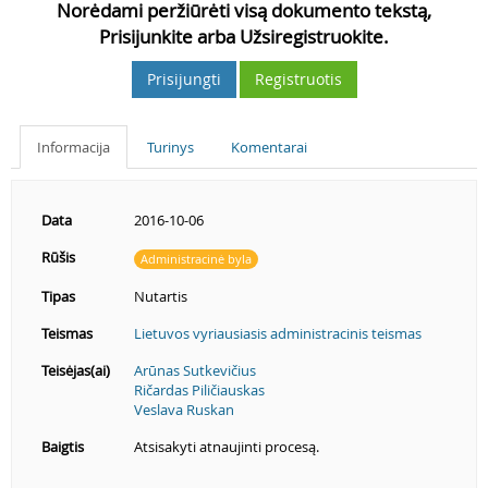
Norėdami peržiūrėti visą dokumento tekstą,
Prisijunkite arba Užsiregistruokite.
Prisijungti
Registruotis
Informacija
Turinys
Komentarai
Data
2016-10-06
Rūšis
Administracinė byla
Tipas
Nutartis
Teismas
Lietuvos vyriausiasis administracinis teismas
Teisėjas(ai)
Arūnas Sutkevičius
Ričardas Piličiauskas
Veslava Ruskan
Baigtis
Atsisakyti atnaujinti procesą.