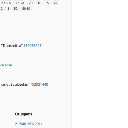
2.1.5.6
2.1.28
2.3
II
II.5
42
42.11.1
50
50.10
a "Transmitto"
186083521
249284
monė „Saulėtekis"
152921448
Cituojama
2-1548-153/2011