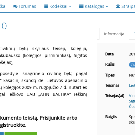
ška
Forumas
Kodeksai
Katalogas
Straip
10
Informacija
vilinių bylų skyriaus teisėjų kolegija,
Data
201
okūbausko (kolegijos pirmininkas), Sigitos
šėjas),
Rūšis
Ci
posėdyje išnagrinėjo civilinę bylą pagal
Tipas
Nut
“ kasacinį skundą dėl Lietuvos apeliacinio
Teismas
Lie
jų kolegijos 2009 m. rugpjūčio 7 d. nutarties
agal ieškovo UAB ,,AFIN BALTIKA“ ieškinį
Teisėjas(ai)
Vin
Sig
Čes
Baigtis
Spr
kumento tekstą, Prisijunkite arba
sku
gistruokite.