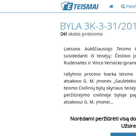
Paie
BYLA 3K-3-31/20
Dėl
skolos priteisimo
1
Lietuvos Aukščiausiojo Teismo Ci
susidedanti iš teisėjų: Česlovo J
Rudėnaitės ir Vinco Versecko (prane
2
rašytinio proceso tvarka teismo 
atsakovo G. M. įmonės ,,Saulėtekis
teismo Civilinių bylų skyriaus teisė
peržiūrėjimo civilinėje byloje p
atsakovui G. M. įmonei...
Norėdami peržiūrėti visą do
Užsire