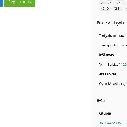
Registruotis
2
2.1
2.1.5
42.10
42.11
Proceso dalyviai
Tretysis asmuo
Transporto firm
Ieškovas
"Afin Baltica"
125
Atsakovas
Gyto Milašiaus į
Ryšiai
Cituoja
3K-3-44/2008