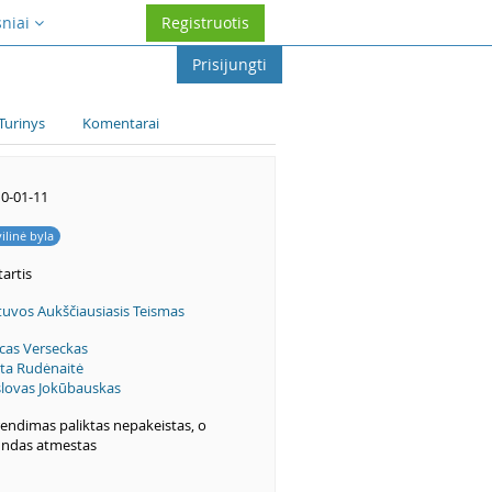
sniai
Registruotis
Prisijungti
Turinys
Komentarai
0-01-11
vilinė byla
artis
tuvos Aukščiausiasis Teismas
cas Verseckas
ita Rudėnaitė
lovas Jokūbauskas
endimas paliktas nepakeistas, o
ndas atmestas