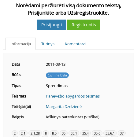
Norėdami peržiūrėti visą dokumento tekstą,
Prisijunkite arba Užsiregistruokite.
Prisijungti
Registruotis
Informacija
Turinys
Komentarai
Data
2011-09-13
Rūšis
Civilinė byla
Tipas
Sprendimas
Teismas
Panevėžio apygardos teismas
Teisėjas(ai)
Margarita Dzelzienė
Baigtis
Ieškinys patenkintas (visiškai).
2
2.1
2.1.28
II
II.5
35
35.1
35.4
35.6
35.6.1
37