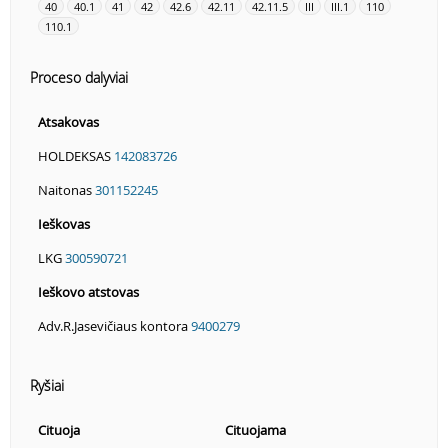
40
40.1
41
42
42.6
42.11
42.11.5
III
III.1
110
110.1
Proceso dalyviai
Atsakovas
HOLDEKSAS
142083726
Naitonas
301152245
Ieškovas
LKG
300590721
Ieškovo atstovas
Adv.R.Jasevičiaus kontora
9400279
Ryšiai
Cituoja
Cituojama