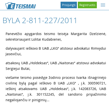
Prisijungti
Registruotis
BYLA 2-811-227/2011
1
Panevėžio apygardos teismo teisėja Margarita Dzelzienė,
sekretoriaujant Lolitai Kudabienei,
2
dalyvaujant ieškovo B UAB „LKG“ atstovui advokatui Rimvydui
Jasevičiui,
3
atsakovų UAB „Holdeksas“, UAB „Naitonas“ atstovui advokatui
Sergiejui Butai,
4
viešame teismo posėdyje žodinio proceso tvarka išnagrinėjo
civilinę bylą pagal ieškovo B UAB „LKG“ , į.k. 300590721,
ieškinį atsakovams UAB „Holdeksas“, į.k. 142083726, UAB
„Naitonas“, į.k. 301152245, dėl sandorio pripažinimo
negaliojančiu ir piniginių...