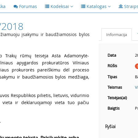
ška
Forumas
Kodeksai
Katalogas
Straip
/2018
žiamuoju įsakymu ir baudžiamosios bylos
Informacija
Data
2
smo Trakų rūmų teisėja Asta Adamonytė-
ilniaus apygardos prokuratūros Vilniaus
Rūšis
riaus prokurorės pareiškimu dėl proceso
sakymu ir baudžiamosios bylos medžiaga,
Tipas
B
Teismas
V
Lietuvos Respublikos pilietis, lietuvis, vidurinio
Teisėjas(ai)
i vieta ir deklaruojamoji vieta tuo pačiu
Baigtis
P
.
Ryšiai
kumento tekstą, Prisijunkite arba