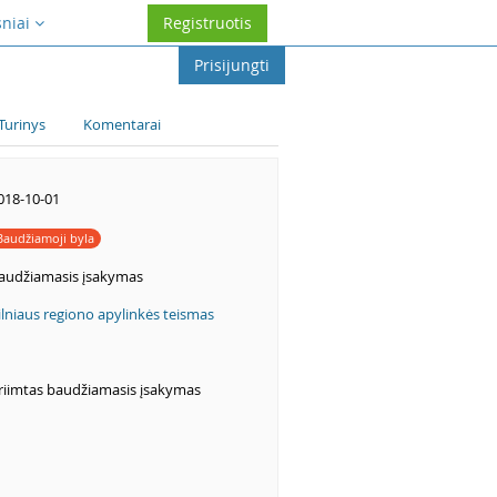
sniai
Registruotis
Prisijungti
Turinys
Komentarai
018-10-01
Baudžiamoji byla
audžiamasis įsakymas
ilniaus regiono apylinkės teismas
riimtas baudžiamasis įsakymas