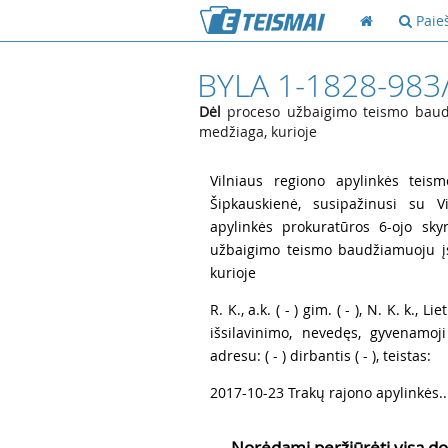
Paie
BYLA 1-1828-983
Dėl
proceso užbaigimo teismo baud
medžiaga, kurioje
1
Vilniaus regiono apylinkės tei
Šipkauskienė, susipažinusi su V
apylinkės prokuratūros 6-ojo sky
užbaigimo teismo baudžiamuoju į
kurioje
2
R. K., a.k. ( - ) gim. ( - ), N. K. k., 
išsilavinimo, nevedęs, gyvenamoj
adresu: ( - ) dirbantis ( - ), teistas:
3
2017-10-23 Trakų rajono apylinkės..
Norėdami peržiūrėti visą do