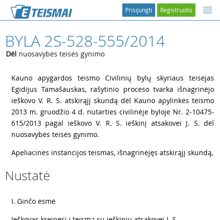
Prisijungti
Registruotis
BYLA 2S-528-555/2014
Dėl
nuosavybės teisės gynimo
1
Kauno apygardos teismo Civilinių bylų skyriaus teisėjas
Egidijus Tamašauskas, rašytinio proceso tvarka išnagrinėjo
ieškovo V. R. S. atskirąjį skundą dėl Kauno apylinkės teismo
2013 m. gruodžio 4 d. nutarties civilinėje byloje Nr. 2-10475-
615/2013 pagal ieškovo V. R. S. ieškinį atsakovei J. S. dėl
nuosavybės teisės gynimo.
2
Apeliacinės instancijos teismas, išnagrinėjęs atskirąjį skundą,
Nustatė
3
I. Ginčo esmė
4
Ieškovas kreipėsi į teismą su ieškiniu atsakovei J. S.,...