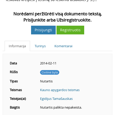
Norėdami peržiūrėti visą dokumento tekstą,
Prisijunkite arba Užsiregistruokite.
Prisijungti
Registruotis
Informacija
Turinys
Komentarai
Data
2014-02-11
Rūšis
Civilinė byla
Tipas
Nutartis
Teismas
Kauno apygardos teismas
Teisėjas(ai)
Egidijus Tamašauskas
Baigtis
Nutartis palikta nepakeista.