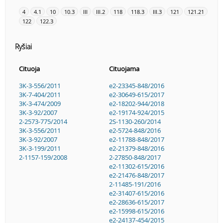
4
4.1
10
10.3
III
III.2
118
118.3
III.3
121
121.21
122
122.3
Ryšiai
Cituoja
Cituojama
3K-3-556/2011
e2-23345-848/2016
3K-7-404/2011
e2-30649-615/2017
3K-3-474/2009
e2-18202-944/2018
3K-3-92/2007
e2-19174-924/2015
2-2573-775/2014
2S-1130-260/2014
3K-3-556/2011
e2-5724-848/2016
3K-3-92/2007
e2-11788-848/2017
3K-3-199/2011
e2-21379-848/2016
2-1157-159/2008
2-27850-848/2017
e2-11302-615/2016
e2-21476-848/2017
2-11485-191/2016
e2-31407-615/2016
e2-28636-615/2017
e2-15998-615/2016
e2-24137-454/2015