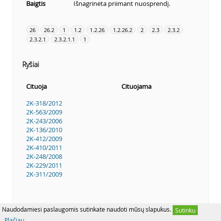
Baigtis
Išnagrinėta priimant nuosprendį.
26
26.2
1
1.2
1.2.26
1.2.26.2
2
2.3
2.3.2
2.3.2.1
2.3.2.1.1
1
Ryšiai
Cituoja
Cituojama
2K-318/2012
2K-563/2009
2K-243/2006
2K-136/2010
2K-412/2009
2K-410/2011
2K-248/2008
2K-229/2011
2K-311/2009
Naudodamiesi paslaugomis sutinkate naudoti mūsų slapukus.
Sutinku
Plačiau