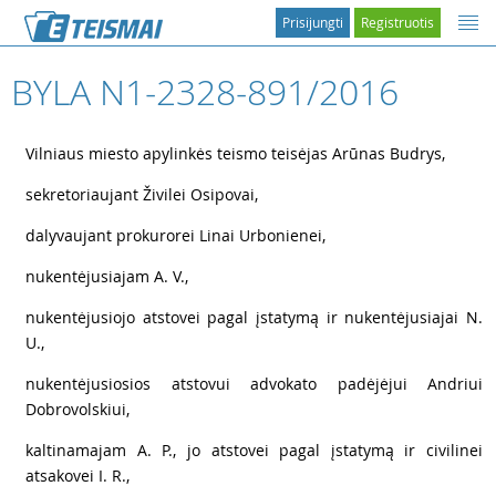
Prisijungti
Registruotis
BYLA N1-2328-891/2016
1
Vilniaus miesto apylinkės teismo teisėjas Arūnas Budrys,
2
sekretoriaujant Živilei Osipovai,
3
dalyvaujant prokurorei Linai Urbonienei,
4
nukentėjusiajam A. V.,
5
nukentėjusiojo atstovei pagal įstatymą ir nukentėjusiajai N.
U.,
6
nukentėjusiosios atstovui advokato padėjėjui Andriui
Dobrovolskiui,
7
kaltinamajam A. P., jo atstovei pagal įstatymą ir civilinei
atsakovei I. R.,