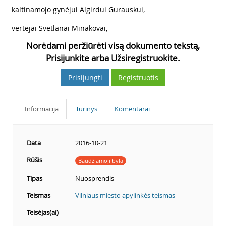
8
kaltinamojo gynėjui Algirdui Gurauskui,
9
vertėjai Svetlanai Minakovai,
Norėdami peržiūrėti visą dokumento tekstą,
Prisijunkite arba Užsiregistruokite.
Prisijungti
Registruotis
Informacija
Turinys
Komentarai
Data
2016-10-21
Rūšis
Baudžiamoji byla
Tipas
Nuosprendis
Teismas
Vilniaus miesto apylinkės teismas
Teisėjas(ai)