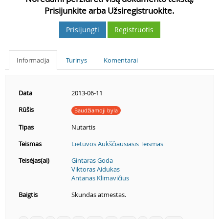
Prisijunkite arba Užsiregistruokite.
Prisijungti
Registruotis
Informacija
Turinys
Komentarai
Data
2013-06-11
Rūšis
Baudžiamoji byla
Tipas
Nutartis
Teismas
Lietuvos Aukščiausiasis Teismas
Teisėjas(ai)
Gintaras Goda
Viktoras Aidukas
Antanas Klimavičius
Baigtis
Skundas atmestas.