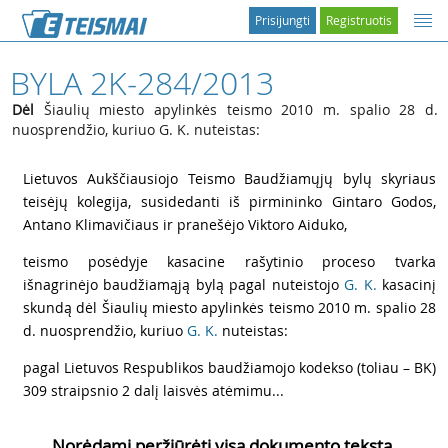
Prisijungti
Registruotis
BYLA 2K-284/2013
Dėl
Šiaulių miesto apylinkės teismo 2010 m. spalio 28 d.
nuosprendžio, kuriuo G. K. nuteistas:
1
Lietuvos Aukščiausiojo Teismo Baudžiamųjų bylų skyriaus
teisėjų kolegija, susidedanti iš pirmininko Gintaro Godos,
Antano Klimavičiaus ir pranešėjo Viktoro Aiduko,
2
teismo posėdyje kasacine rašytinio proceso tvarka
išnagrinėjo baudžiamąją bylą pagal nuteistojo
G. K.
kasacinį
skundą dėl Šiaulių miesto apylinkės teismo 2010 m. spalio 28
d. nuosprendžio,
kuriuo
G. K.
nuteistas:
3
pagal Lietuvos Respublikos baudžiamojo kodekso (toliau – BK)
309 straipsnio 2 dalį laisvės atėmimu...
Norėdami peržiūrėti visą dokumento tekstą,