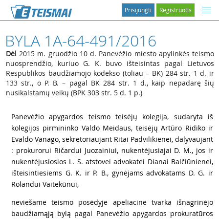
Prisijungti
Registruotis
BYLA 1A-64-491/2016
Dėl
2015 m. gruodžio 10 d. Panevėžio miesto apylinkės teismo
nuosprendžio, kuriuo G. K. buvo išteisintas pagal Lietuvos
Respublikos baudžiamojo kodekso (toliau – BK) 284 str. 1 d. ir
133 str., o P. B. – pagal BK 284 str. 1 d., kaip nepadarę šių
nusikalstamų veikų (BPK 303 str. 5 d. 1 p.)
1
Panevėžio apygardos teismo teisėjų kolegija, sudaryta iš
kolegijos pirmininko Valdo Meidaus, teisėjų Artūro Ridiko ir
Evaldo Vanago, sekretoriaujant Ritai Padvilikienei, dalyvaujant
: prokurorui Ričardui Juozainiui, nukentėjusiajai D. M., jos ir
nukentėjusiosios L. S. atstovei advokatei Dianai Balčiūnienei,
išteisintiesiems G. K. ir P. B., gynėjams advokatams D. G. ir
Rolandui Vaitekūnui,
2
neviešame teismo posėdyje apeliacine tvarka išnagrinėjo
baudžiamąją bylą pagal Panevėžio apygardos prokuratūros