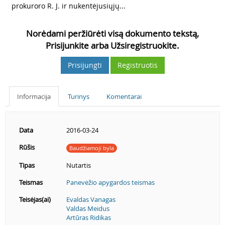
prokuroro R. J. ir nukentėjusiųjų...
Norėdami peržiūrėti visą dokumento tekstą,
Prisijunkite arba Užsiregistruokite.
Prisijungti
Registruotis
Informacija
Turinys
Komentarai
Data
2016-03-24
Rūšis
Baudžiamoji byla
Tipas
Nutartis
Teismas
Panevėžio apygardos teismas
Teisėjas(ai)
Evaldas Vanagas
Valdas Meidus
Artūras Ridikas