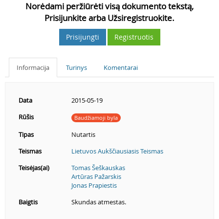
Norėdami peržiūrėti visą dokumento tekstą,
Prisijunkite arba Užsiregistruokite.
Prisijungti
Registruotis
Informacija
Turinys
Komentarai
Data
2015-05-19
Rūšis
Baudžiamoji byla
Tipas
Nutartis
Teismas
Lietuvos Aukščiausiasis Teismas
Teisėjas(ai)
Tomas Šeškauskas
Artūras Pažarskis
Jonas Prapiestis
Baigtis
Skundas atmestas.