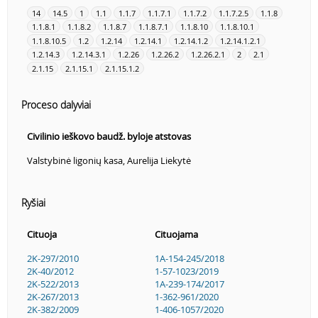
14
14.5
1
1.1
1.1.7
1.1.7.1
1.1.7.2
1.1.7.2.5
1.1.8
1.1.8.1
1.1.8.2
1.1.8.7
1.1.8.7.1
1.1.8.10
1.1.8.10.1
1.1.8.10.5
1.2
1.2.14
1.2.14.1
1.2.14.1.2
1.2.14.1.2.1
1.2.14.3
1.2.14.3.1
1.2.26
1.2.26.2
1.2.26.2.1
2
2.1
2.1.15
2.1.15.1
2.1.15.1.2
Proceso dalyviai
Civilinio ieškovo baudž. byloje atstovas
Valstybinė ligonių kasa, Aurelija Liekytė
Ryšiai
Cituoja
Cituojama
2K-297/2010
1A-154-245/2018
2K-40/2012
1-57-1023/2019
2K-522/2013
1A-239-174/2017
2K-267/2013
1-362-961/2020
2K-382/2009
1-406-1057/2020