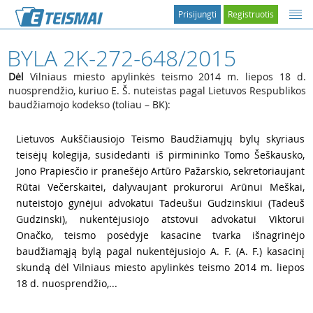
Prisijungti
Registruotis
BYLA 2K-272-648/2015
Dėl
Vilniaus miesto apylinkės teismo 2014 m. liepos 18 d.
nuosprendžio, kuriuo E. Š. nuteistas pagal Lietuvos Respublikos
baudžiamojo kodekso (toliau – BK):
1
Lietuvos Aukščiausiojo Teismo Baudžiamųjų bylų skyriaus
teisėjų kolegija, susidedanti iš pirmininko Tomo Šeškausko,
Jono Prapiesčio ir pranešėjo Artūro Pažarskio, sekretoriaujant
Rūtai Večerskaitei, dalyvaujant prokurorui Arūnui Meškai,
nuteistojo gynėjui advokatui Tadeušui Gudzinskiui (Tadeuš
Gudzinski), nukentėjusiojo atstovui advokatui Viktorui
Onačko, teismo posėdyje kasacine tvarka išnagrinėjo
baudžiamąją bylą pagal nukentėjusiojo A. F. (A. F.) kasacinį
skundą dėl Vilniaus miesto apylinkės teismo 2014 m. liepos
18 d. nuosprendžio,...