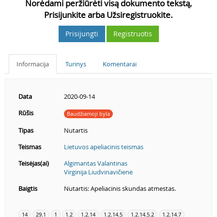
Norėdami peržiūrėti visą dokumento tekstą,
Prisijunkite arba Užsiregistruokite.
Prisijungti
Registruotis
Informacija
Turinys
Komentarai
Data
2020-09-14
Rūšis
Baudžiamoji byla
Tipas
Nutartis
Teismas
Lietuvos apeliacinis teismas
Teisėjas(ai)
Algimantas Valantinas
Virginija Liudvinavičienė
Baigtis
Nutartis: Apeliacinis skundas atmestas.
14
29.1
1
1.2
1.2.14
1.2.14.5
1.2.14.5.2
1.2.14.7