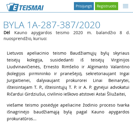
Prisijungti
Registruotis
BYLA 1A-287-387/2020
Dėl
Kauno apygardos teismo 2020 m. balandžio 8 d.
nuosprendžio, kuriuo:
1
Lietuvos apeliacinio teismo Baudžiamųjų bylų skyriaus
teisėjų kolegija, susidedanti iš teisėjų Virginijos
Liudvinavičienės, Ernesto Rimšelio ir Algimanto Valantino
(kolegijos pirmininko ir pranešėjo), sekretoriaujant Ingai
Jurgaitienei, dalyvaujant prokurorei Linai Beinarytei,
išteisintajam T. P., išteisintųjų T. P. ir A. P. gynėjui advokatui
Ričardui Girdziušui, civilinio ieškovo atstovei Astai Šliužaitei,
2
viešame teismo posėdyje apeliacine žodinio proceso tvarka
išnagrinėjo baudžiamąją bylą pagal Kauno apygardos
prokuratūros...