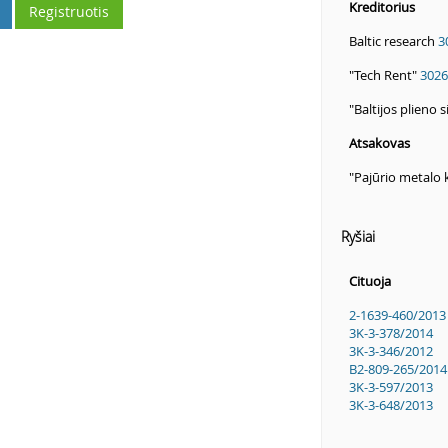
Kreditorius
Registruotis
Baltic research
3
"Tech Rent"
3026
"Baltijos plieno
Atsakovas
"Pajūrio metalo 
Ryšiai
Cituoja
2-1639-460/2013
3K-3-378/2014
3K-3-346/2012
B2-809-265/2014
3K-3-597/2013
3K-3-648/2013