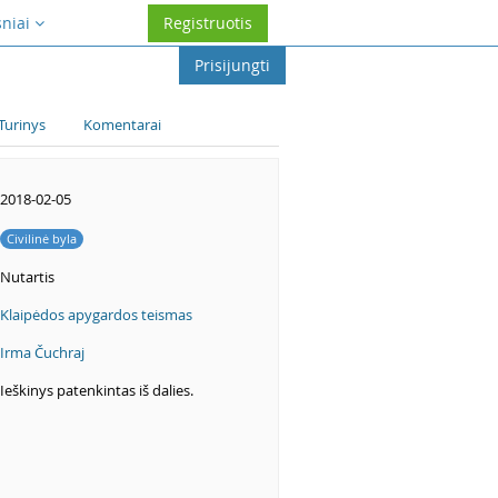
sniai
Registruotis
Prisijungti
Turinys
Komentarai
2018-02-05
Civilinė byla
Nutartis
Klaipėdos apygardos teismas
Irma Čuchraj
Ieškinys patenkintas iš dalies.