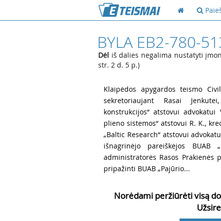
Paie
BYLA EB2-780-51
Dėl
iš dalies negalima nustatyti įmonė
str. 2 d. 5 p.)
1
Klaipėdos apygardos teismo Civil
sekretoriaujant Rasai Jenkut
konstrukcijos“ atstovui advokatui 
plieno sistemos“ atstovui R. K., kre
„Baltic Research“ atstovui advokat
išnagrinėjo pareiškėjos BUAB „
administratorės Rasos Prakienės 
pripažinti BUAB „Pajūrio...
Norėdami peržiūrėti visą do
Užsire