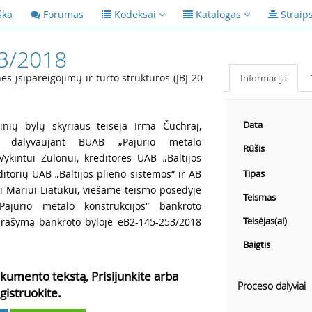
ška
Forumas
Kodeksai
Katalogas
Straip
3/2018
s įsipareigojimų ir turto struktūros (ĮBĮ 20
Informacija
Data
inių bylų skyriaus teisėja Irma Čuchraj,
ei, dalyvaujant BUAB „Pajūrio metalo
Rūšis
Vykintui Zulonui, kreditorės UAB „Baltijos
ditorių UAB „Baltijos plieno sistemos“ ir AB
Tipas
ui Mariui Liatukui, viešame teismo posėdyje
Teismas
Pajūrio metalo konstrukcijos“ bankroto
Teisėjas(ai)
prašymą bankroto byloje eB2-145-253/2018
Baigtis
kumento tekstą, Prisijunkite arba
Proceso dalyviai
gistruokite.