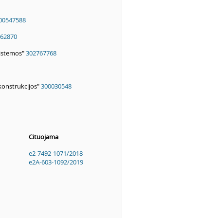
00547588
62870
 sistemos"
302767768
konstrukcijos"
300030548
Cituojama
e2-7492-1071/2018
e2A-603-1092/2019