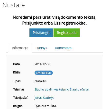
Nustatė
Norėdami peržiūrėti visą dokumento tekstą,
Prisijunkite arba Užsiregistruokite.
Prisijungti
Registruotis
Informacija
Turinys
Komentarai
Data
2014-12-08
Rūšis
Civilinė byla
Tipas
Nutartis
Teismas
Šiaulių apylinkės teismo Šiaulių rūmai
Teisėjas(ai)
Jonas Stubrys
Baigtis
Byla nutraukta.