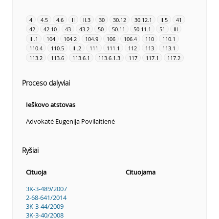
4
4.5
4.6
II
II.3
30
30.12
30.12.1
II.5
41
42
42.10
43
43.2
50
50.11
50.11.1
51
III
III.1
104
104.2
104.9
106
106.4
110
110.1
110.4
110.5
III.2
111
111.1
112
113
113.1
113.2
113.6
113.6.1
113.6.1.3
117
117.1
117.2
Proceso dalyviai
Ieškovo atstovas
Advokatė Eugenija Povilaitienė
Ryšiai
Cituoja
Cituojama
3K-3-489/2007
2-68-641/2014
3K-3-44/2009
3K-3-40/2008