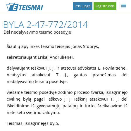
Prisijungti
Registruotis
BYLA 2-47-772/2014
Dėl
nedalyvavimo teismo posėdyje
1
Šiaulių apylinkės teismo teisėjas Jonas Stubrys,
2
sekretoriaujant Erikai Andrulienei,
3
dalyvaujant ieškovui J. J. ir atstovei advokatei E. Povilaitienei,
neatvykus atsakovui T. J., gautas pranešimas dėl
nedalyvavimo teismo posėdyje,
4
viešame teismo posėdyje žodinio proceso tvarka, išnagrinėjo
civilinę bylą pagal ieškovo J. J. ieškinį atsakovui T. J. dėl
iškeldinimo iš gyvenamųjų patalpų ir turto išreikalavimo iš
neteisėto svetimo valdymo.
5
Teismas, išnagrinėjęs bylą,