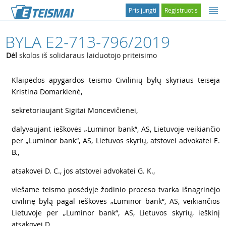
Prisijungti
Registruotis
BYLA E2-713-796/2019
Dėl
skolos iš solidaraus laiduotojo priteisimo
1
Klaipėdos apygardos teismo Civilinių bylų skyriaus teisėja
Kristina Domarkienė,
2
sekretoriaujant Sigitai Moncevičienei,
3
dalyvaujant ieškovės „Luminor bank“, AS, Lietuvoje veikiančio
per „Luminor bank“, AS, Lietuvos skyrių, atstovei advokatei E.
B.,
4
atsakovei D. C., jos atstovei advokatei G. K.,
5
viešame teismo posėdyje žodinio proceso tvarka išnagrinėjo
civilinę bylą pagal ieškovės „Luminor bank“, AS, veikiančios
Lietuvoje per „Luminor bank“, AS, Lietuvos skyrių, ieškinį
atsakovei D....