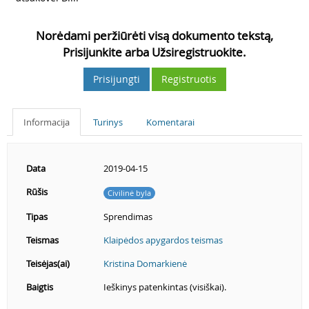
Norėdami peržiūrėti visą dokumento tekstą,
Prisijunkite arba Užsiregistruokite.
Prisijungti
Registruotis
Informacija
Turinys
Komentarai
Data
2019-04-15
Rūšis
Civilinė byla
Tipas
Sprendimas
Teismas
Klaipėdos apygardos teismas
Teisėjas(ai)
Kristina Domarkienė
Baigtis
Ieškinys patenkintas (visiškai).