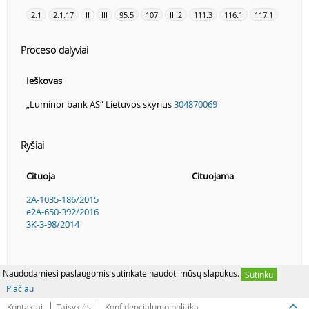
2.1
2.1.17
II
III
95.5
107
III.2
111.3
116.1
117.1
Proceso dalyviai
Ieškovas
„Luminor bank AS“ Lietuvos skyrius
304870069
Ryšiai
Cituoja
Cituojama
2A-1035-186/2015
e2A-650-392/2016
3K-3-98/2014
Naudodamiesi paslaugomis sutinkate naudoti mūsų slapukus.
Sutinku
Plačiau
Kontaktai
Taisyklės
Konfidencialumo politika