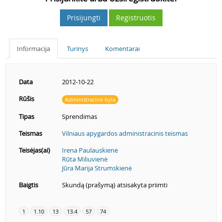
Prisijungti
Registruotis
Informacija
Turinys
Komentarai
Data
2012-10-22
Rūšis
Administracinė byla
Tipas
Sprendimas
Teismas
Vilniaus apygardos administracinis teismas
Teisėjas(ai)
Irena Paulauskienė
Rūta Miliuvienė
Jūra Marija Strumskienė
Baigtis
Skundą (prašymą) atsisakyta priimti
1
1.10
13
13.4
57
74