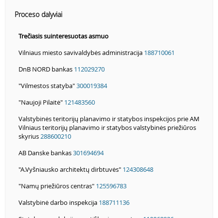
Proceso dalyviai
Trečiasis suinteresuotas asmuo
Vilniaus miesto savivaldybės administracija
188710061
DnB NORD bankas
112029270
"Vilmestos statyba"
300019384
"Naujoji Pilaitė"
121483560
Valstybinės teritorijų planavimo ir statybos inspekcijos prie AM
Vilniaus teritorijų planavimo ir statybos valstybinės priežiūros
skyrius
288600210
AB Danske bankas
301694694
"A.Vyšniausko architektų dirbtuvės"
124308648
"Namų priežiūros centras"
125596783
Valstybinė darbo inspekcija
188711136