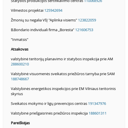
Statybos produkcijos sertifikavimo centras
110068926
Vilmestos projektai
125942694
Žmonių su negalia VšĮ "Aplinka visiems"
123822059
B.Bondario individuali firma „Boresta"
121606753
"Inmatsis"
Atsakovas
valstybinė teritorijų planavimo ir statybos inspekcija prie AM
288600210
Valstybinė visuomenės sveikatos priežiūros tarnyba prie SAM
188748667
Valstybinės energetikos inspekcijos prie EM Vilniaus teritorinis
skyrius
Sveikatos mokymo ir ligų prevencijos centras
191347976
Valstybinė priešgaisrinės priežiūros inspekcija
188601311
Pareiškėjas