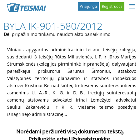
Prisijungti
Registruotis
BYLA IK-901-580/2012
Dėl
pripažinimo tinkamu naudoti akto panaikinimo
1
Vilniaus apygardos administracinio teismo teisėjų kolegija,
susidedanti iš teisėjų Rūtos Miliuvienės, I. P. ir Jūros Marijos
Strumskienės (kolegijos pirmininkė ir pranešėja), dalyvaujant
pareiškėjui prokurorui Šarūnui Šimoniui, atsakovo
Valstybinės teritorijų planavimo ir statybos inspekcijos
atstovei Kristinai Bernadišiūtei, tretiesiems suinteresuotiems
asmenims U. A.-R., K. G. ir D. B., trečiųjų suinteresuotų
asmenų atstovams advokatei Irinai Lemežytei, advokatui
Sauliui Zakarevičiui ir R. R., viešame teismo posėdyje
išnagrinėjo administracinę...
Norėdami peržiūrėti visą dokumento tekstą,
Prisijunkite arba Užsiregistruokite.