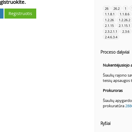
gistruokite.
26
26.2
1
Registruotis
1.1.8.1
1.1.8.6
1.2.26
1.2.26.2
2.1.15
2.1.15.1
2.3.2.1.1
2.3.6
2.4.6.3.4
Proceso dalyviai
Nukentėjusiojo 
Šiaulių rajono s
teisių apsaugos
Prokuroras
Šiaulių apygardo
prokuratūra
288
Ryšiai