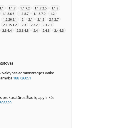
1.1
1.1.7
1.1.7.2
1.1.7.2.5
1.1.8
1.1.8.6.6
1.1.8.7
1.1.8.7.9
1.2
1.2.26.2.1
2
2.1
2.1.2
2.1.2.7
2.1.15.1.2
2.3
2.3.2
2.3.2.1
2.3.6.4
2.3.6.4.5
2.4
2.4.6
2.4.6.3
atstovas
avivaldybės administracijos Vaiko
 tarnyba
188726051
s prokuratūros Šiaulių apylinkės
603320