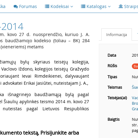
ška
Forumas
Kodeksai
Katalogas
Straip
-2014
m. kovo 27 d. nuosprendžio, kuriuo J. A.
Informacija
os baudžiamojo kodekso (toliau – BK) 284
 1 (vieneriems) metams
Data
201
iamųjų bylų skyriaus teisėjų kolegija,
Rūšis
Ba
 Vaclovo Iždono, kolegijos teisėjų Gražvydo
oriaujant Ievai Rimdeikienei, dalyvaujant
Tipas
Nut
advokatei Erikai Jasiūtei, nuteistajam J. A.,
Teismas
Šia
rka išnagrinėjo baudžiamąją bylą pagal
Teisėjas(ai)
Vac
dėl Šiaulių apylinkės teismo 2014 m. kovo 27
Bro
 nuteistas pagal Lietuvos Respublikos
Gra
Baigtis
Nut
str
pag
kumento tekstą, Prisijunkite arba