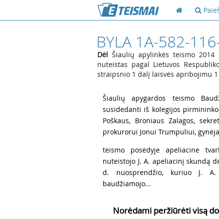
Paie
BYLA 1A-582-116
Dėl
Šiaulių apylinkės teismo 2014 
nuteistas pagal Lietuvos Respublik
straipsnio 1 dalį laisvės apribojimu
1
Šiaulių apygardos teismo Baudž
susidedanti iš kolegijos pirmininko
Poškaus, Broniaus Zalagos, sekret
prokurorui Jonui Trumpuliui, gynėjai 
2
teismo posėdyje apeliacine tva
nuteistojo J. A. apeliacinį skundą 
d. nuosprendžio, kuriuo J. A.
baudžiamojo...
Norėdami peržiūrėti visą do