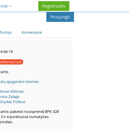
sniai
Registruotis
Prisijungti
Turinys
Komentarai
4-06-19
udžiamoji byla
artis
ulių apygardos teismas
lovas Iždonas
nius Zalaga
žvydas Poškus
artis: pakeisti nuosprendį BPK 328
. 3 ir 4 punktuose numatytais
rindais.