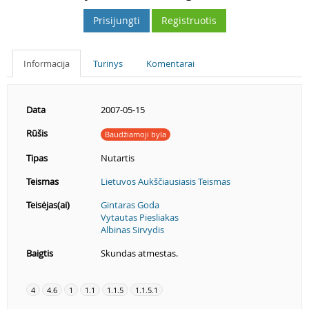
Prisijungti
Registruotis
Informacija
Turinys
Komentarai
Data
2007-05-15
Rūšis
Baudžiamoji byla
Tipas
Nutartis
Teismas
Lietuvos Aukščiausiasis Teismas
Teisėjas(ai)
Gintaras Goda
Vytautas Piesliakas
Albinas Sirvydis
Baigtis
Skundas atmestas.
4
4.6
1
1.1
1.1.5
1.1.5.1