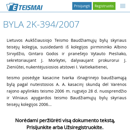
Prisijungti
Registruotis
BYLA 2K-394/2007
1
Lietuvos Aukščiausiojo Teismo Baudžiamųjų bylų skyriaus
teisėjų kolegija, susidedanti iš kolegijos pirmininko Albino
Sirvydžio, Gintaro Godos ir pranešėjo Vytauto Piesliako,
sekretoriaujant J. Morkytei, dalyvaujant prokurorui J.
Zieniūtei, nukentėjusiosios atstovei I. Vaitiekaitienei,
2
teismo posėdyje kasacine tvarka išnagrinėjo baudžiamąją
bylą pagal nuteistosios A. A. kasacinį skundą dėl Varėnos
rajono apylinkės teismo 2006 m. rugsėjo 28 d. nuosprendžio
ir Vilniaus apygardos teismo Baudžiamųjų bylų skyriaus
teisėjų kolegijos 2006...
Norėdami peržiūrėti visą dokumento tekstą,
Prisijunkite arba Užsiregistruokite.