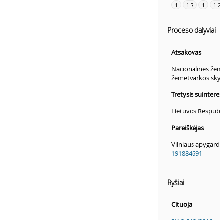
1
1.7
1
1.
Proceso dalyviai
Atsakovas
Nacionalinės žem
žemėtvarkos sky
Tretysis suinte
Lietuvos Respubl
Pareiškėjas
Vilniaus apygard
191884691
Ryšiai
Cituoja