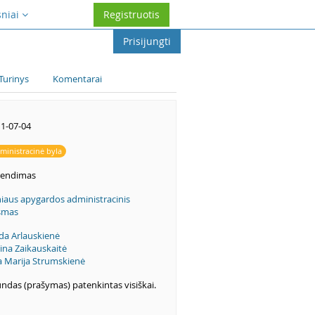
sniai
Registruotis
Prisijungti
Turinys
Komentarai
1-07-04
ministracinė byla
rendimas
niaus apygardos administracinis
smas
da Arlauskienė
ina Zaikauskaitė
a Marija Strumskienė
ndas (prašymas) patenkintas visiškai.