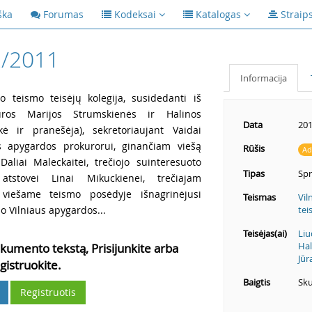
ška
Forumas
Kodeksai
Katalogas
Straip
2/2011
Informacija
o teismo teisėjų kolegija, susidedanti iš
Jūros Marijos Strumskienės ir Halinos
Data
201
nkė ir pranešėja), sekretoriaujant Vaidai
aus apygardos prokurorui, ginančiam viešą
Rūšis
Ad
 Daliai Maleckaitei, trečiojo suinteresuoto
Tipas
Sp
atstovei Linai Mikuckienei, trečiajam
 viešame teismo posėdyje išnagrinėjusi
Teismas
Vil
o Vilniaus apygardos...
tei
Teisėjas(ai)
Liu
Hal
kumento tekstą, Prisijunkite arba
Jūr
gistruokite.
Baigtis
Sku
Registruotis