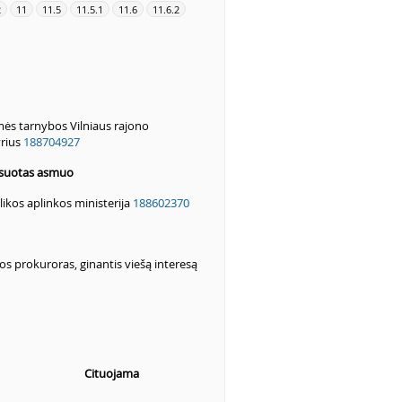
2
11
11.5
11.5.1
11.6
11.6.2
ės tarnybos Vilniaus rajono
rius
188704927
resuotas asmuo
ikos aplinkos ministerija
188602370
os prokuroras, ginantis viešą interesą
Cituojama