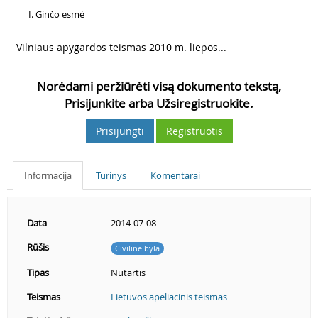
2
Ginčo esmė
3
Vilniaus apygardos teismas 2010 m. liepos...
Norėdami peržiūrėti visą dokumento tekstą,
Prisijunkite arba Užsiregistruokite.
Prisijungti
Registruotis
Informacija
Turinys
Komentarai
Data
2014-07-08
Rūšis
Civilinė byla
Tipas
Nutartis
Teismas
Lietuvos apeliacinis teismas