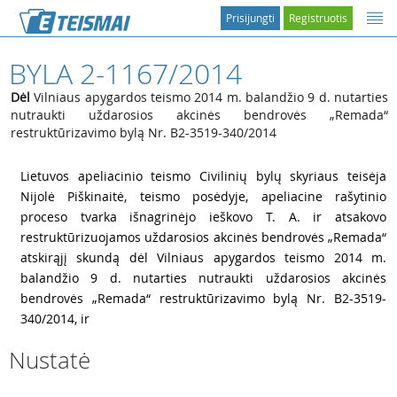
Prisijungti
Registruotis
BYLA 2-1167/2014
Dėl
Vilniaus apygardos teismo 2014 m. balandžio 9 d. nutarties
nutraukti uždarosios akcinės bendrovės „Remada“
restruktūrizavimo bylą Nr. B2-3519-340/2014
1
Lietuvos apeliacinio teismo Civilinių bylų skyriaus teisėja
Nijolė Piškinaitė, teismo posėdyje, apeliacine rašytinio
proceso tvarka išnagrinėjo ieškovo T. A. ir atsakovo
restruktūrizuojamos uždarosios akcinės bendrovės „Remada“
atskirąjį skundą dėl Vilniaus apygardos teismo 2014 m.
balandžio 9 d. nutarties nutraukti uždarosios akcinės
bendrovės „Remada“ restruktūrizavimo bylą Nr. B2-3519-
340/2014, ir
Nustatė