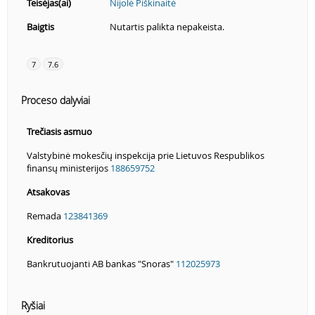
Teisėjas(ai)
Nijolė Piškinaitė
Baigtis
Nutartis palikta nepakeista.
7
7.6
Proceso dalyviai
Trečiasis asmuo
Valstybinė mokesčių inspekcija prie Lietuvos Respublikos
finansų ministerijos
188659752
Atsakovas
Remada
123841369
Kreditorius
Bankrutuojanti AB bankas "Snoras"
112025973
Ryšiai