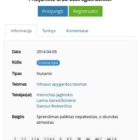
Prisijungti
Registruotis
Informacija
Turinys
Komentarai
Data
2014-04-09
Rūšis
Civilinė byla
Tipas
Nutartis
Teismas
Vilniaus apygardos teismas
Teisėjas(ai)
Henrichas Jaglinskis
Laima Gerasičkinienė
Dainius Rinkevičius
Baigtis
Sprendimas paliktas nepakeistas, o skundas
atmestas
2
2.2
2.2.4
2.2.4.3
II
II.5
38
44
44.2
44.2.4