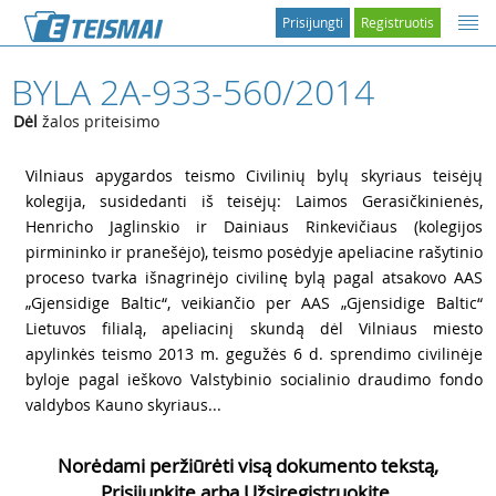
Prisijungti
Registruotis
BYLA 2A-933-560/2014
Dėl
žalos priteisimo
1
Vilniaus apygardos teismo Civilinių bylų skyriaus teisėjų
kolegija, susidedanti iš teisėjų: Laimos Gerasičkinienės,
Henricho Jaglinskio ir Dainiaus Rinkevičiaus (kolegijos
pirmininko ir pranešėjo), teismo posėdyje apeliacine rašytinio
proceso tvarka išnagrinėjo civilinę bylą pagal atsakovo AAS
„Gjensidige Baltic“, veikiančio per AAS „Gjensidige Baltic“
Lietuvos filialą, apeliacinį skundą dėl Vilniaus miesto
apylinkės teismo 2013 m. gegužės 6 d. sprendimo civilinėje
byloje pagal ieškovo Valstybinio socialinio draudimo fondo
valdybos Kauno skyriaus...
Norėdami peržiūrėti visą dokumento tekstą,
Prisijunkite arba Užsiregistruokite.