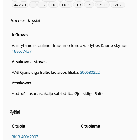
44.2.4.1
III
III.2
116
116.1
III.3
121
121.18
121.21
Proceso dalyviai
Ieškovas
Valstybinio socialinio draudimo fondo valdybos Kauno skyrius
188677437
Atsakovo atstovas
AAS Gjensidige Baltic Lietuvos filialas
300633222
Atsakovas
Apdrošinašanas akciju sabiedriba Gjensidige Baltic
Ryšiai
Cituoja
Cituojama
3K-3-400/2007