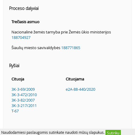
Proceso dalyviai
Trečiasis asmuo
Nacionalinė žemės tarnyba prie Žemės ūkio ministerijos
188704927
Šiaulių miesto savivaldybės
188771865
Ryšiai
Cituoja
Cituojama
3K-3-69/2009
e2A-88-440/2020
3K-3-472/2010
3K-3-82/2007
3K-3-217/2011
T-67
Naudodamiesi paslaugomis sutinkate naudoti mūsų slapukus.
Sutinku