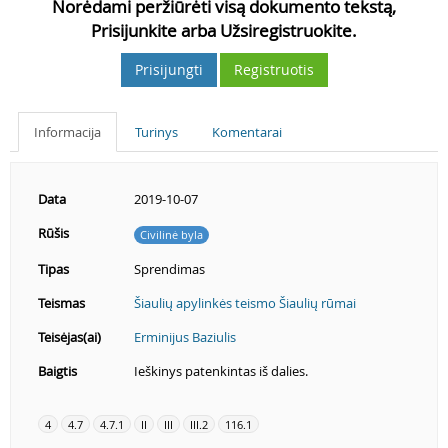
Norėdami peržiūrėti visą dokumento tekstą,
Prisijunkite arba Užsiregistruokite.
Prisijungti
Registruotis
Informacija
Turinys
Komentarai
Data
2019-10-07
Rūšis
Civilinė byla
Tipas
Sprendimas
Teismas
Šiaulių apylinkės teismo Šiaulių rūmai
Teisėjas(ai)
Erminijus Baziulis
Baigtis
Ieškinys patenkintas iš dalies.
4
4.7
4.7.1
II
III
III.2
116.1