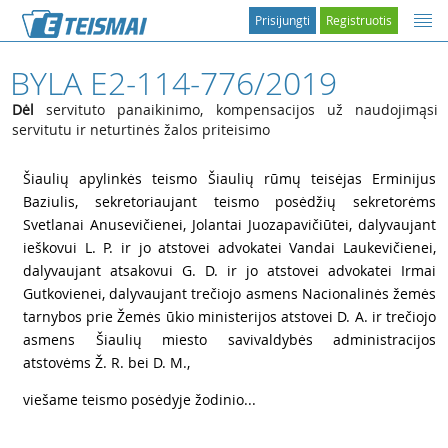
Prisijungti
Registruotis
BYLA E2-114-776/2019
Dėl
servituto panaikinimo, kompensacijos už naudojimąsi
servitutu ir neturtinės žalos priteisimo
1
Šiaulių apylinkės teismo Šiaulių rūmų teisėjas Erminijus
Baziulis, sekretoriaujant teismo posėdžių sekretorėms
Svetlanai Anusevičienei, Jolantai Juozapavičiūtei, dalyvaujant
ieškovui L. P. ir jo atstovei advokatei Vandai Laukevičienei,
dalyvaujant atsakovui G. D. ir jo atstovei advokatei Irmai
Gutkovienei, dalyvaujant trečiojo asmens Nacionalinės žemės
tarnybos prie Žemės ūkio ministerijos atstovei D. A. ir trečiojo
asmens Šiaulių miesto savivaldybės administracijos
atstovėms Ž. R. bei D. M.,
2
viešame teismo posėdyje žodinio...