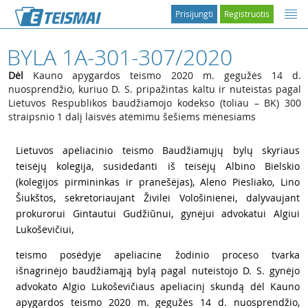
Prisijungti
Registruotis
BYLA 1A-301-307/2020
Dėl
Kauno apygardos teismo 2020 m. gegužės 14 d.
nuosprendžio, kuriuo D. S. pripažintas kaltu ir nuteistas pagal
Lietuvos Respublikos baudžiamojo kodekso (toliau – BK) 300
straipsnio 1 dalį laisvės atėmimu šešiems mėnesiams
1
Lietuvos apeliacinio teismo Baudžiamųjų bylų skyriaus
teisėjų kolegija, susidedanti iš teisėjų Albino Bielskio
(kolegijos pirmininkas ir pranešėjas), Aleno Piesliako, Lino
Šiukštos, sekretoriaujant Živilei Vološinienei, dalyvaujant
prokurorui Gintautui Gudžiūnui, gynėjui advokatui Algiui
Lukoševičiui,
2
teismo posėdyje apeliacine žodinio proceso tvarka
išnagrinėjo baudžiamąją bylą pagal nuteistojo D. S. gynėjo
advokato Algio Lukoševičiaus apeliacinį skundą dėl Kauno
apygardos teismo 2020 m. gegužės 14 d. nuosprendžio,