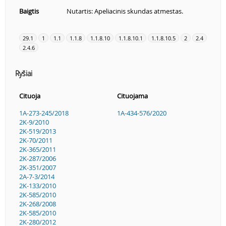
Baigtis
Nutartis: Apeliacinis skundas atmestas.
29.1
1
1.1
1.1.8
1.1.8.10
1.1.8.10.1
1.1.8.10.5
2
2.4
2.4.6
Ryšiai
Cituoja
Cituojama
1A-273-245/2018
1A-434-576/2020
2K-9/2010
2K-519/2013
2K-70/2011
2K-365/2011
2K-287/2006
2K-351/2007
2A-7-3/2014
2K-133/2010
2K-585/2010
2K-268/2008
2K-585/2010
2K-280/2012