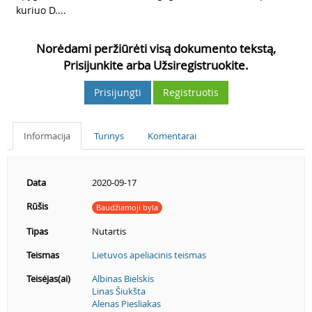
kuriuo D....
Norėdami peržiūrėti visą dokumento tekstą,
Prisijunkite arba Užsiregistruokite.
Prisijungti
Registruotis
Informacija
Turinys
Komentarai
Data
2020-09-17
Rūšis
Baudžiamoji byla
Tipas
Nutartis
Teismas
Lietuvos apeliacinis teismas
Teisėjas(ai)
Albinas Bielskis
Linas Šiukšta
Alenas Piesliakas