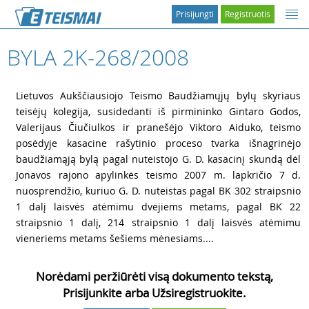
Prisijungti
Registruotis
BYLA 2K-268/2008
1
Lietuvos Aukščiausiojo Teismo Baudžiamųjų bylų skyriaus
teisėjų kolegija, susidedanti iš pirmininko Gintaro Godos,
Valerijaus Čiučiulkos ir pranešėjo Viktoro Aiduko, teismo
posėdyje kasacine rašytinio proceso tvarka išnagrinėjo
baudžiamąją bylą pagal nuteistojo G. D. kasacinį skundą dėl
Jonavos rajono apylinkės teismo 2007 m. lapkričio 7 d.
nuosprendžio, kuriuo G. D. nuteistas pagal BK 302 straipsnio
1 dalį laisvės atėmimu dvejiems metams, pagal BK 22
straipsnio 1 dalį, 214 straipsnio 1 dalį laisvės atėmimu
vieneriems metams šešiems mėnesiams....
Norėdami peržiūrėti visą dokumento tekstą,
Prisijunkite arba Užsiregistruokite.