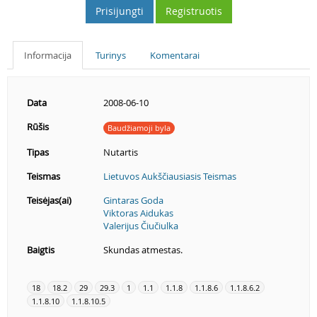
Prisijungti
Registruotis
Informacija
Turinys
Komentarai
Data
2008-06-10
Rūšis
Baudžiamoji byla
Tipas
Nutartis
Teismas
Lietuvos Aukščiausiasis Teismas
Teisėjas(ai)
Gintaras Goda
Viktoras Aidukas
Valerijus Čiučiulka
Baigtis
Skundas atmestas.
18
18.2
29
29.3
1
1.1
1.1.8
1.1.8.6
1.1.8.6.2
1.1.8.10
1.1.8.10.5