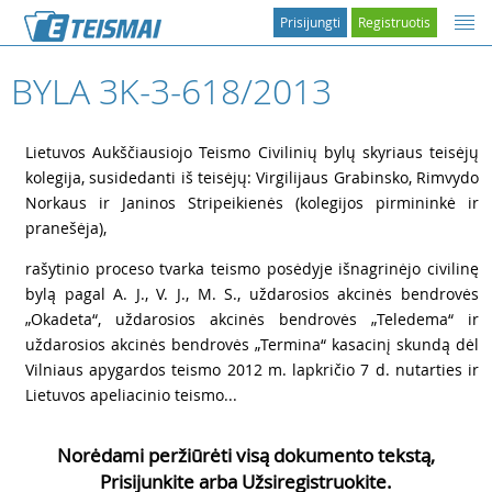
Prisijungti
Registruotis
BYLA 3K-3-618/2013
1
Lietuvos Aukščiausiojo Teismo Civilinių bylų skyriaus teisėjų
kolegija, susidedanti iš teisėjų: Virgilijaus Grabinsko, Rimvydo
Norkaus ir Janinos Stripeikienės (kolegijos pirmininkė ir
pranešėja),
2
rašytinio proceso tvarka teismo posėdyje išnagrinėjo civilinę
bylą pagal A. J., V. J., M. S., uždarosios akcinės bendrovės
„Okadeta“, uždarosios akcinės bendrovės „Teledema“ ir
uždarosios akcinės bendrovės „Termina“ kasacinį skundą dėl
Vilniaus apygardos teismo 2012 m. lapkričio 7 d. nutarties ir
Lietuvos apeliacinio teismo...
Norėdami peržiūrėti visą dokumento tekstą,
Prisijunkite arba Užsiregistruokite.