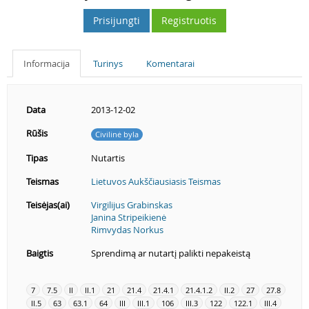
Prisijungti
Registruotis
Informacija
Turinys
Komentarai
Data
2013-12-02
Rūšis
Civilinė byla
Tipas
Nutartis
Teismas
Lietuvos Aukščiausiasis Teismas
Teisėjas(ai)
Virgilijus Grabinskas
Janina Stripeikienė
Rimvydas Norkus
Baigtis
Sprendimą ar nutartį palikti nepakeistą
7
7.5
II
II.1
21
21.4
21.4.1
21.4.1.2
II.2
27
27.8
II.5
63
63.1
64
III
III.1
106
III.3
122
122.1
III.4