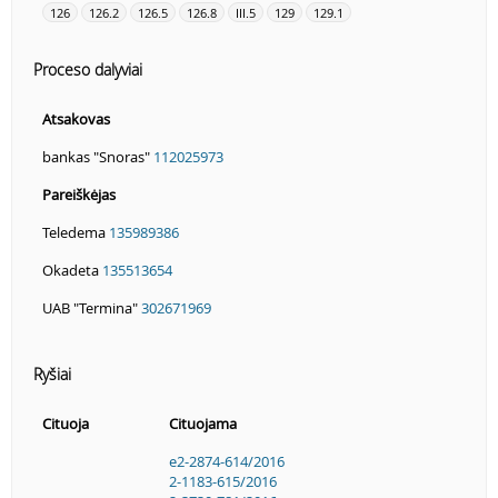
126
126.2
126.5
126.8
III.5
129
129.1
Proceso dalyviai
Atsakovas
bankas "Snoras"
112025973
Pareiškėjas
Teledema
135989386
Okadeta
135513654
UAB "Termina"
302671969
Ryšiai
Cituoja
Cituojama
e2-2874-614/2016
2-1183-615/2016