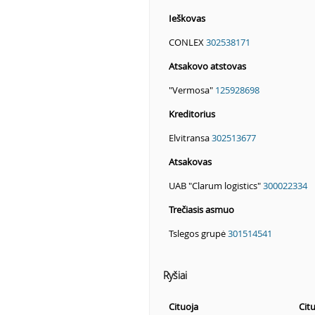
Ieškovas
CONLEX
302538171
Atsakovo atstovas
"Vermosa"
125928698
Kreditorius
Elvitransa
302513677
Atsakovas
UAB "Clarum logistics"
300022334
Trečiasis asmuo
Tslegos grupė
301514541
Ryšiai
Cituoja
Cit