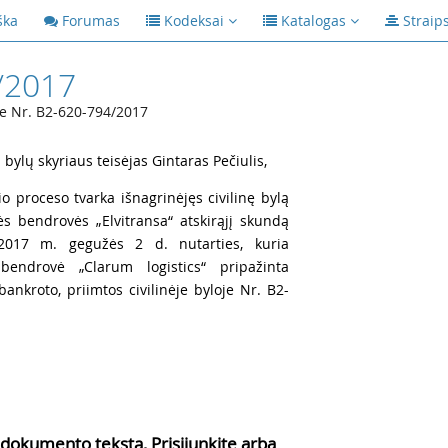
ška
Forumas
Kodeksai
Katalogas
Straip
/2017
oje Nr. B2-620-794/2017
 bylų skyriaus teisėjas Gintaras Pečiulis,
o proceso tvarka išnagrinėjęs civilinę bylą
ės bendrovės „Elvitransa“ atskirąjį skundą
2017 m. gegužės 2 d. nutarties, kuria
bendrovė „Clarum logistics“ pripažinta
ankroto, priimtos civilinėje byloje Nr. B2-
 dokumento tekstą, Prisijunkite arba