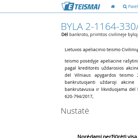
Paie
BYLA 2-1164-330
Dėl
bankroto, priimtos civilinėje byl
1
Lietuvos apeliacinio teismo Civilinių
2
teismo posėdyje apeliacine rašytini
pagal kreditorės uždarosios akcin
dėl Vilniaus apygardos teismo 
bankrutuojanti uždaroji akcinė 
bankrutavusia ir likviduojama dėl b
620-794/2017,
Nustatė
3
Norėdami peržiūrėti visą