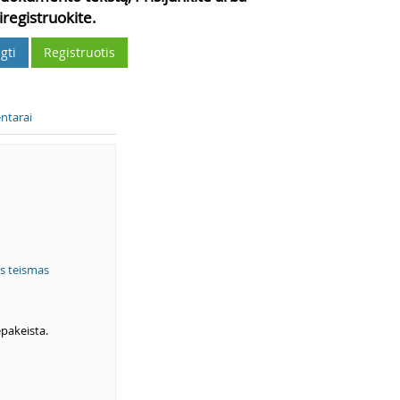
iregistruokite.
gti
Registruotis
ntarai
is teismas
epakeista.