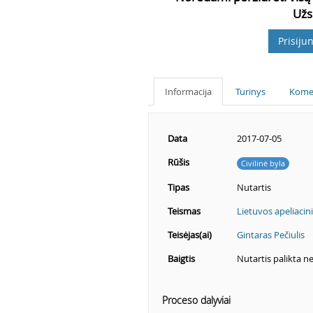
Užs
Prisijun
Informacija
Turinys
Kome
Data
2017-07-05
Rūšis
Civilinė byla
Tipas
Nutartis
Teismas
Lietuvos apeliacin
Teisėjas(ai)
Gintaras Pečiulis
Baigtis
Nutartis palikta n
Proceso dalyviai