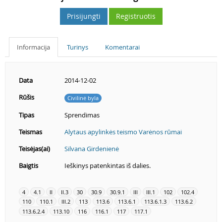
Prisijungti
Registruotis
Informacija
Turinys
Komentarai
Data
2014-12-02
Rūšis
Civilinė byla
Tipas
Sprendimas
Teismas
Alytaus apylinkės teismo Varėnos rūmai
Teisėjas(ai)
Silvana Girdenienė
Baigtis
Ieškinys patenkintas iš dalies.
4
4.1
II
II.3
30
30.9
30.9.1
III
III.1
102
102.4
110
110.1
III.2
113
113.6
113.6.1
113.6.1.3
113.6.2
113.6.2.4
113.10
116
116.1
117
117.1