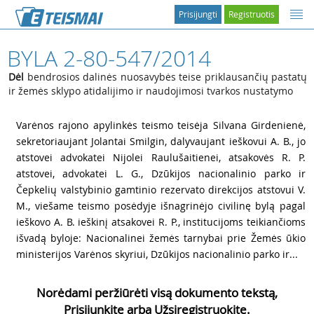
Prisijungti
Registruotis
BYLA 2-80-547/2014
Dėl
bendrosios dalinės nuosavybės teise priklausančių pastatų
ir žemės sklypo atidalijimo ir naudojimosi tvarkos nustatymo
1
Varėnos rajono apylinkės teismo teisėja Silvana Girdenienė,
sekretoriaujant Jolantai Smilgin, dalyvaujant ieškovui A. B., jo
atstovei advokatei Nijolei Raulušaitienei, atsakovės R. P.
atstovei, advokatei L. G., Dzūkijos nacionalinio parko ir
Čepkelių valstybinio gamtinio rezervato direkcijos atstovui V.
M., viešame teismo posėdyje išnagrinėjo civilinę bylą pagal
ieškovo A. B. ieškinį atsakovei R. P., institucijoms teikiančioms
išvadą byloje: Nacionalinei žemės tarnybai prie Žemės ūkio
ministerijos Varėnos skyriui, Dzūkijos nacionalinio parko ir...
Norėdami peržiūrėti visą dokumento tekstą,
Prisijunkite arba Užsiregistruokite.