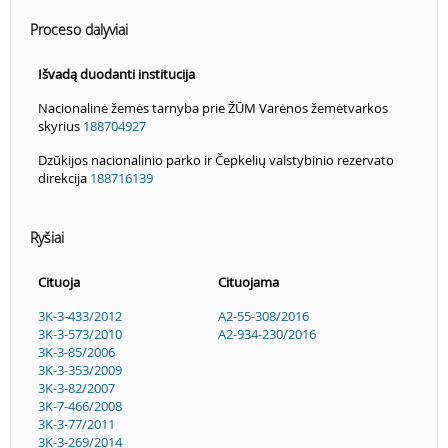
Proceso dalyviai
Išvadą duodanti institucija
Nacionalinė žemės tarnyba prie ŽŪM Varėnos žemėtvarkos
skyrius
188704927
Dzūkijos nacionalinio parko ir Čepkelių valstybinio rezervato
direkcija
188716139
Ryšiai
Cituoja
Cituojama
3K-3-433/2012
A2-55-308/2016
3K-3-573/2010
A2-934-230/2016
3K-3-85/2006
3K-3-353/2009
3K-3-82/2007
3K-7-466/2008
3K-3-77/2011
3K-3-269/2014