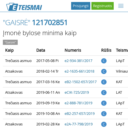
Prisijungti
Registruotis
"GAISRĖ"
121702851
Įmonė bylose minima kaip
"Gaisrė"
Kaip
Data
Numeris
Rūšis
Teism
Trečiasis asmuo
2017-05-08 Pi
e2-934-381/2017
LApT
C
Atsakovas
2018-02-14 Tr
e2-1635-661/2018
Vilnia
C
Trečiasis asmuo
2017-03-16 Ke
eB2-1502-657/2017
KAT
C
Atsakovas
2019-06-11 An
eCIK-725/2019
LAT
C
Trečiasis asmuo
2019-09-19 Ke
e2-888-781/2019
LApT
C
Trečiasis asmuo
2019-10-08 An
eB2-257-657/2019
KAT
C
Atsakovas
2019-02-28 Ke
e2A-77-798/2019
LApT
C