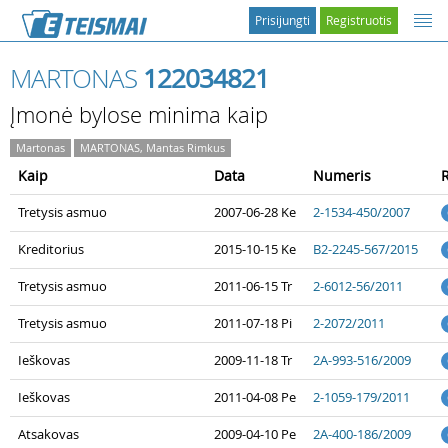
Prisijungti
Registruotis
MARTONAS
122034821
Įmonė bylose minima kaip
Martonas
MARTONAS, Mantas Rimkus
Kaip
Data
Numeris
Tretysis asmuo
2007-06-28 Ke
2-1534-450/2007
Kreditorius
2015-10-15 Ke
B2-2245-567/2015
Tretysis asmuo
2011-06-15 Tr
2-6012-56/2011
Tretysis asmuo
2011-07-18 Pi
2-2072/2011
Ieškovas
2009-11-18 Tr
2A-993-516/2009
Ieškovas
2011-04-08 Pe
2-1059-179/2011
Atsakovas
2009-04-10 Pe
2A-400-186/2009