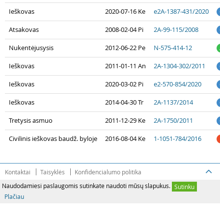
Ieškovas
2020-07-16 Ke
e2A-1387-431/2020
Atsakovas
2008-02-04 Pi
2A-99-115/2008
Nukentėjusysis
2012-06-22 Pe
N-575-414-12
Ieškovas
2011-01-11 An
2A-1304-302/2011
Ieškovas
2020-03-02 Pi
e2-570-854/2020
Ieškovas
2014-04-30 Tr
2A-1137/2014
Tretysis asmuo
2011-12-29 Ke
2A-1750/2011
Civilinis ieškovas baudž. byloje
2016-08-04 Ke
1-1051-784/2016
Kontaktai
Taisyklės
Konfidencialumo politika
Naudodamiesi paslaugomis sutinkate naudoti mūsų slapukus.
Sutinku
Plačiau