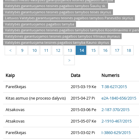
Valstybės garantuojamos teisinės pagalbos tarnybos Šiaulių sk.
Valstybės garantuojamos teisinės pagalbos tarnybos teisės skyrius
Lietuvos Valstybės garantuojamos teisinės pagalbos tarnybos Panevėžio skyrius
Valstybės garantuojamos pagalbos tarnyba
Valstybės garantuojamos teisinės pagalbos tarnybos tarnybos Koordinavimo ir pari
Valstybinės garantuojamos teisinės pagalbos tarnybos Vilniaus skyriaus
Valstybės garantuojama teisinės pagalbos tarnyba Kauno skyrius
9
10
11
12
13
14
15
16
17
18
<
>
Kaip
Data
Numeris
Pareiškėjas
2015-03-19 Ke
T-38-627/2015
Kitas asmuo (ne proceso dalyvis)
2015-04-27 Pi
e2A-1840-656/2015
Atsakovas
2015-03-06 Pe
2-187-370/2015
Atsakovas
2015-05-07 Ke
2-1910-467/2015
Pareiškėjas
2015-03-02 Pi
I-3860-629/2015