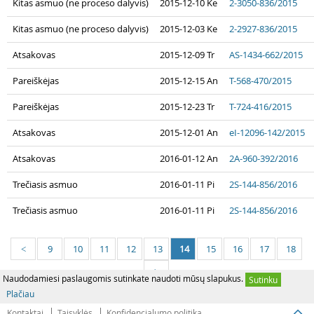
Kitas asmuo (ne proceso dalyvis)
2015-12-10 Ke
2-3050-836/2015
Kitas asmuo (ne proceso dalyvis)
2015-12-03 Ke
2-2927-836/2015
Atsakovas
2015-12-09 Tr
AS-1434-662/2015
Pareiškėjas
2015-12-15 An
T-568-470/2015
Pareiškėjas
2015-12-23 Tr
T-724-416/2015
Atsakovas
2015-12-01 An
eI-12096-142/2015
Atsakovas
2016-01-12 An
2A-960-392/2016
Trečiasis asmuo
2016-01-11 Pi
2S-144-856/2016
Trečiasis asmuo
2016-01-11 Pi
2S-144-856/2016
9
10
11
12
13
14
15
16
17
18
<
>
Naudodamiesi paslaugomis sutinkate naudoti mūsų slapukus.
Sutinku
Plačiau
Kontaktai
Taisyklės
Konfidencialumo politika