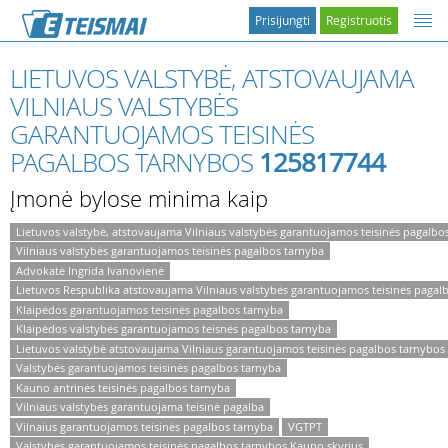
Prisijungti
Registruotis
LIETUVOS VALSTYBĖ, ATSTOVAUJAMA
VILNIAUS VALSTYBĖS
GARANTUOJAMOS TEISINĖS
PAGALBOS TARNYBOS
125817744
Įmonė bylose minima kaip
Lietuvos valstybė, atstovaujama Vilniaus valstybės garantuojamos teisinės pagalbo
Vilniaus valstybės garantuojamos teisinės pagalbos tarnyba
Advokatė Ingrida Ivanovienė
Lietuvos Respublika atstovaujama Vilniaus valstybės garantuojamos teisinės pagal
Klaipėdos garantuojamos teisinės pagalbos tarnyba
Klaipėdos valstybės garantuojamos teisnės pagalbos tarnyba
Lietuvos valstybė atstovaujama Vilniaus garantuojamos teisinės pagalbos tarnybos
Valstybės garantuojamos teisinės pagalbos tarnyba
Kauno antrinės teisinės pagalbos tarnyba
Vilniaus valstybės garantuojama teisinė pagalba
Vilnaius garantuojamos teisinės pagalbos tarnyba
VGTPT
Valstybės garantuojamos teisinės pagalbos tarnybos Kauno skyrius