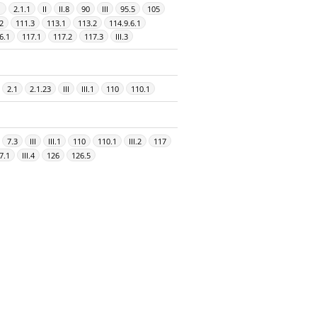
1
2.1.1
II
II.8
90
III
95.5
105
.2
111.3
113.1
113.2
114.9.6.1
6.1
117.1
117.2
117.3
III.3
2.1
2.1.23
III
III.1
110
110.1
7.3
III
III.1
110
110.1
III.2
117
7.1
III.4
126
126.5