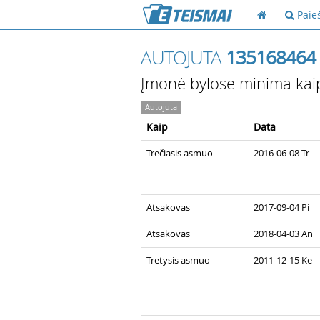
Paie
AUTOJUTA
135168464
Įmonė bylose minima kai
Autojuta
Kaip
Data
Trečiasis asmuo
2016-06-08 Tr
Atsakovas
2017-09-04 Pi
Atsakovas
2018-04-03 An
Tretysis asmuo
2011-12-15 Ke