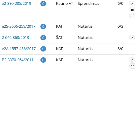
e2-390-285/2019
Kauno AT
Sprendimas
6/0
C
2.
III
11
e2S-2606-259/2017
KAT
Nutartis
0/3
C
2-646-368/2013
ŠAT
Nutartis
C
2
e2A-1557-436/2017
KAT
Nutartis
8/0
C
B2-3370-264/2011
KAT
Nutartis
C
7
11