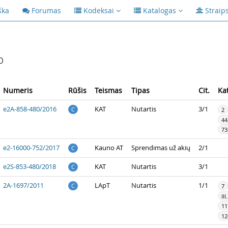
ška
Forumas
Kodeksai
Katalogas
Straip
p
Numeris
Rūšis
Teismas
Tipas
Cit.
Ka
e2A-858-480/2016
KAT
Nutartis
3/1
C
2
44
73
e2-16000-752/2017
Kauno AT
Sprendimas už akių
2/1
C
e2S-853-480/2018
KAT
Nutartis
3/1
C
2A-1697/2011
LApT
Nutartis
1/1
C
7
III
11
12