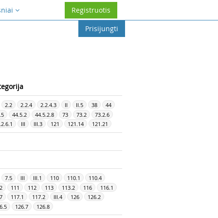
sniai
Registruotis
Prisijungti
tegorija
2.2
2.2.4
2.2.4.3
II
II.5
38
44
.5
44.5.2
44.5.2.8
73
73.2
73.2.6
.2.6.1
III
III.3
121
121.14
121.21
7.5
III
III.1
110
110.1
110.4
.2
111
112
113
113.2
116
116.1
7
117.1
117.2
III.4
126
126.2
6.5
126.7
126.8