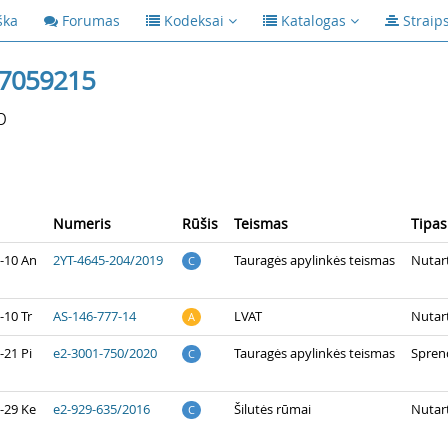
ška
Forumas
Kodeksai
Katalogas
Straip
7059215
p
Numeris
Rūšis
Teismas
Tipas
-10 An
2YT-4645-204/2019
Tauragės apylinkės teismas
Nutart
C
-10 Tr
AS-146-777-14
LVAT
Nutart
A
-21 Pi
e2-3001-750/2020
Tauragės apylinkės teismas
Spren
C
-29 Ke
e2-929-635/2016
Šilutės rūmai
Nutart
C