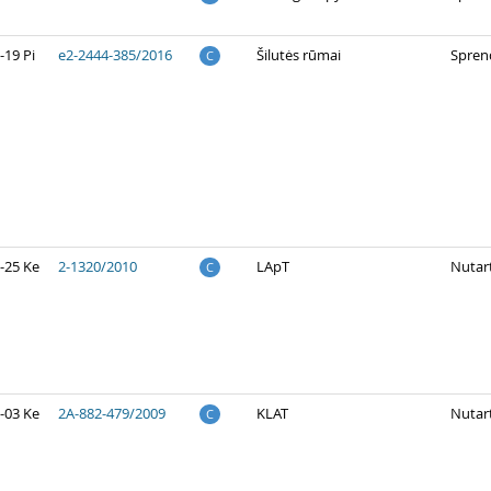
-19 Pi
e2-2444-385/2016
Šilutės rūmai
Spren
C
-25 Ke
2-1320/2010
LApT
Nutart
C
-03 Ke
2A-882-479/2009
KLAT
Nutart
C