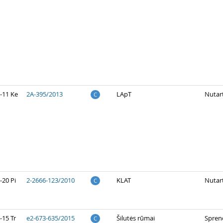
-11 Ke
2A-395/2013
LApT
Nutart
C
-20 Pi
2-2666-123/2010
KLAT
Nutart
C
-15 Tr
e2-673-635/2015
Šilutės rūmai
Spren
C