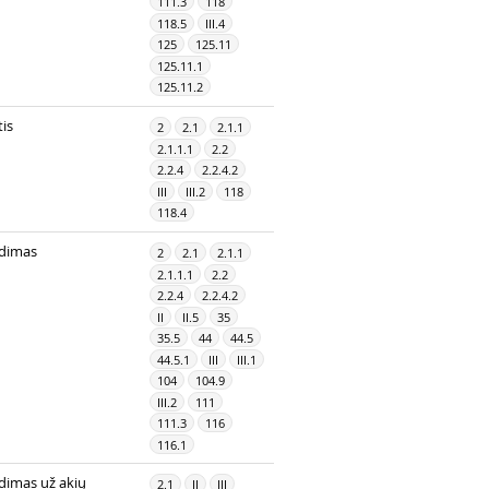
111.3
118
118.5
III.4
125
125.11
125.11.1
125.11.2
is
2
2.1
2.1.1
2.1.1.1
2.2
2.2.4
2.2.4.2
III
III.2
118
118.4
dimas
2
2.1
2.1.1
2.1.1.1
2.2
2.2.4
2.2.4.2
II
II.5
35
35.5
44
44.5
44.5.1
III
III.1
104
104.9
III.2
111
111.3
116
116.1
dimas už akių
2.1
II
III