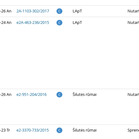
-26 An
2A-1103-302/2017
LApT
Nutart
C
-24 An
e2A-463-236/2015
LApT
Nutart
C
-26 An
e2-951-204/2016
Šilutės rūmai
Nutart
C
-23 Tr
e2-3370-733/2015
Šilutės rūmai
Spren
C