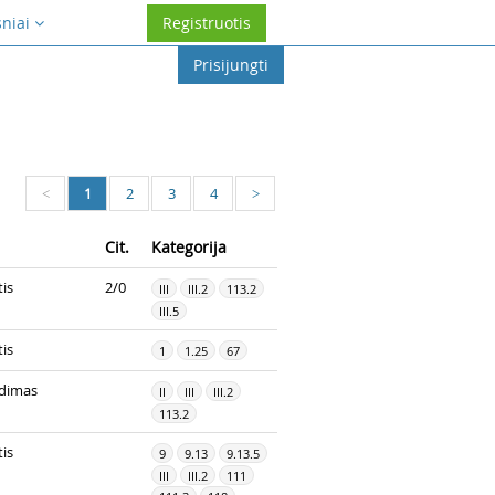
sniai
Registruotis
Prisijungti
1
2
3
4
<
>
Cit.
Kategorija
is
2/0
III
III.2
113.2
III.5
is
1
1.25
67
dimas
II
III
III.2
113.2
is
9
9.13
9.13.5
III
III.2
111