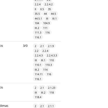
2.2.4
2.2.4.2
II
II.5
35
35.5
44
44.5
44.5.1
III
III.1
104
104.9
III.2
111
111.3
116
116.1
is
3/0
2
2.1
2.1.9
2.2
2.2.4
2.2.4.3
2.2.4.3.3
III
III.1
110
110.1
110.3
III.2
114
114.11
116
116.1
is
2
2.1
2.1.23
III
III.2
118
118.4
dimas
2
2.1
2.1.1