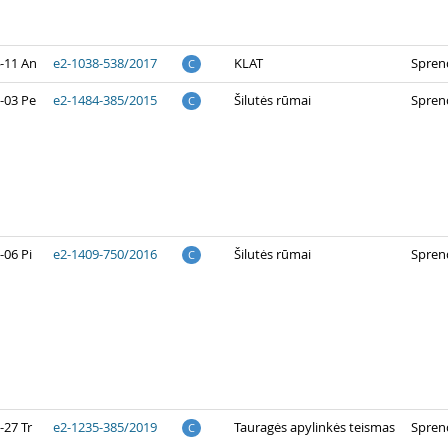
-11 An
e2-1038-538/2017
KLAT
Spren
C
-03 Pe
e2-1484-385/2015
Šilutės rūmai
Spren
C
-06 Pi
e2-1409-750/2016
Šilutės rūmai
Spren
C
-27 Tr
e2-1235-385/2019
Tauragės apylinkės teismas
Spren
C