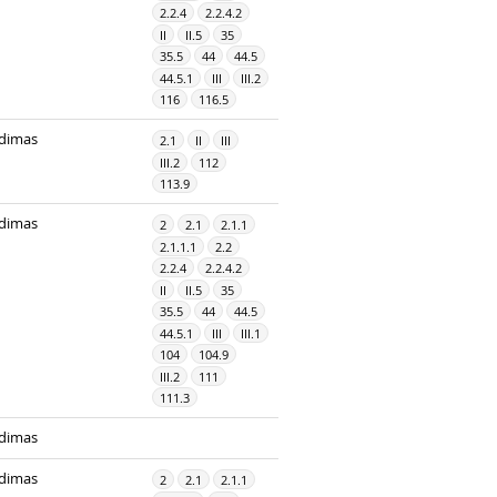
2.2.4
2.2.4.2
II
II.5
35
35.5
44
44.5
44.5.1
III
III.2
116
116.5
dimas
2.1
II
III
III.2
112
113.9
dimas
2
2.1
2.1.1
2.1.1.1
2.2
2.2.4
2.2.4.2
II
II.5
35
35.5
44
44.5
44.5.1
III
III.1
104
104.9
III.2
111
111.3
dimas
dimas
2
2.1
2.1.1