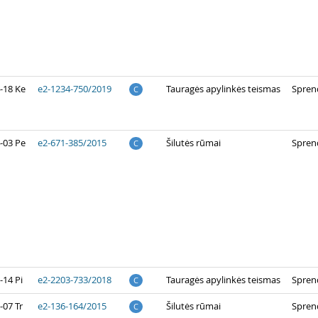
-18 Ke
e2-1234-750/2019
Tauragės apylinkės teismas
Spren
C
-03 Pe
e2-671-385/2015
Šilutės rūmai
Spren
C
-14 Pi
e2-2203-733/2018
Tauragės apylinkės teismas
Spren
C
-07 Tr
e2-136-164/2015
Šilutės rūmai
Spren
C