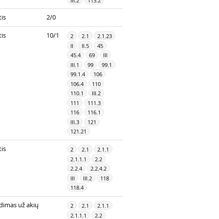
III.2
113.2
is
2/0
is
10/1
2
2.1
2.1.23
II
II.5
45
45.4
69
III
III.1
99
99.1
99.1.4
106
106.4
110
110.1
III.2
111
111.3
116
116.1
III.3
121
121.21
is
2
2.1
2.1.1
2.1.1.1
2.2
2.2.4
2.2.4.2
III
III.2
118
118.4
dimas už akių
2
2.1
2.1.1
2.1.1.1
2.2