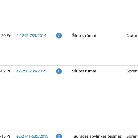
-20 Pe
2-1215-733/2014
Šilutės rūmai
Nutart
C
-02 Pi
e2-258-299/2015
Šilutės rūmai
Spren
C
-15 Pi
e2-2741-635/2019
Tauragės apylinkės teismas
Spren
C