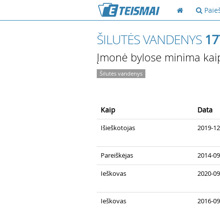
Paie
ŠILUTĖS VANDENYS
17
Įmonė bylose minima kai
Šilutės vandenys
Kaip
Data
Išieškotojas
2019-12
Pareiškėjas
2014-09
Ieškovas
2020-09
Ieškovas
2016-09