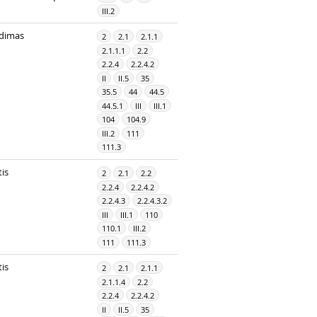
III.2
dimas
2
2.1
2.1.1
2.1.1.1
2.2
2.2.4
2.2.4.2
II
II.5
35
35.5
44
44.5
44.5.1
III
III.1
104
104.9
III.2
111
111.3
is
2
2.1
2.2
2.2.4
2.2.4.2
2.2.4.3
2.2.4.3.2
III
III.1
110
110.1
III.2
111
111.3
is
2
2.1
2.1.1
2.1.1.4
2.2
2.2.4
2.2.4.2
II
II.5
35