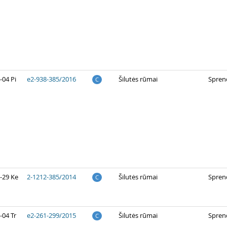
-04 Pi
e2-938-385/2016
Šilutės rūmai
Spren
C
-29 Ke
2-1212-385/2014
Šilutės rūmai
Spren
C
-04 Tr
e2-261-299/2015
Šilutės rūmai
Spren
C