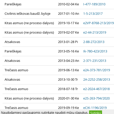
Pareiškėjas
2010-02-04 Ke
I-477-189/2010
Civilinis ieškovas baudž. byloje
2017-01-10 An
1-5-213/2017
Kitas asmuo (ne proceso dalyvis)
2019-10-17 Ke
e2VP-8768-213/2019
Kitas asmuo (ne proceso dalyvis)
2019-02-07 Ke
e2-44-213/2019
Atsakovas
2013-01-28 Pi
2-88-272/2013
Pareiškėjas
2013-05-16 Ke
Ik-780-423/2013
Atsakovas
2013-04-23 An
2-371-231/2013
Trečiasis asmuo
2019-06-13 Ke
e2A-373-781/2019
Atsakovas
2013-10-30 Tr
2A-2252-258/2013
Trečiasis asmuo
2018-07-18 Tr
e2-2024-467/2018
Kitas asmuo (ne proceso dalyvis)
2020-01-30 Ke
e2S-263-794/2020
Trečiasis asmuo
2019-09-19 Ke
eCIK-1196/2019
Naudodamiesi paslaugomis sutinkate naudoti mūsų slapukus.
Sutinku