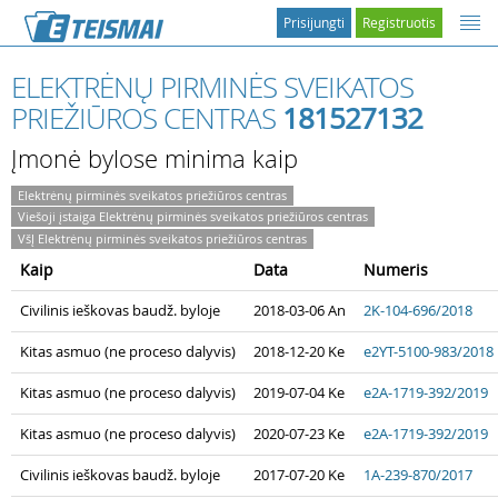
Prisijungti
Registruotis
ELEKTRĖNŲ PIRMINĖS SVEIKATOS
PRIEŽIŪROS CENTRAS
181527132
Įmonė bylose minima kaip
Elektrėnų pirminės sveikatos priežiūros centras
Viešoji įstaiga Elektrėnų pirminės sveikatos priežiūros centras
VšĮ Elektrėnų pirminės sveikatos priežiūros centras
Kaip
Data
Numeris
Civilinis ieškovas baudž. byloje
2018-03-06 An
2K-104-696/2018
Kitas asmuo (ne proceso dalyvis)
2018-12-20 Ke
e2YT-5100-983/2018
Kitas asmuo (ne proceso dalyvis)
2019-07-04 Ke
e2A-1719-392/2019
Kitas asmuo (ne proceso dalyvis)
2020-07-23 Ke
e2A-1719-392/2019
Civilinis ieškovas baudž. byloje
2017-07-20 Ke
1A-239-870/2017