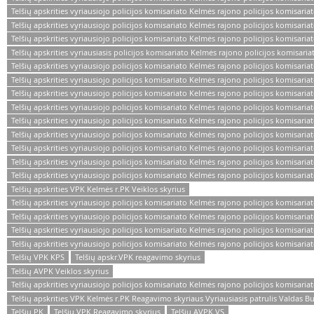
Telšių apskrities vyriausiojo policijos komisariato Kelmės rajono policijos komisari
Telšių apskrities vyriausiojo policijos komisariato Kelmės rajono policijos komisariat
Telšių apskrities vyriausiojo policijos komisariato Kelmės rajono policijos komisariat
Telšių apskrities vyriausiasis policijos komisariato Kelmės rajono policijos komisaria
Telšių apskrities vyriausiojo policijos komisariato Kelmės rajono policijos komisariat
Telšių apskrities vyriausiojo policijos komisariato Kelmės rajono policijos komisariat
Telšių apskrities vyriausiojo policijos komisariato Kelmės rajono policijos komisariat
Telšių apskrities vyriausiojo policijos komisariato Kelmės rajono policijos komisaria
Telšių apskrities vyriausiojo policijos komisariato Kelmės rajono policijos komisariat
Telšių apskrities vyriausiojo policijos komisariato Kelmės rajono policijos komisaria
Telšių apskrities vyriausiojo policijos komisariato Kelmės rajono policijos komisari
Telšių apskrities vyriausiojo policijos komisariato Kelmės rajono policijos komisaria
Telšių apskrities vyriausiojo policijos komisariato Kelmės rajono policijos komisari
Telšių apskrities VPK Kelmės r.PK Veiklos skyrius
Telšių apskrities vyriausiojo policijos komisariato Kelmės rajono policijos komisari
Telšių apskrities vyriausiojo policijos komisariato Kelmės rajono policijos komisari
Telšių apskrities vyriausiojo policijos komisariato Kelmės rajono policijos komisaria
Telšių apskrities vyriausiojo policijos komisariato Kelmės rajono policijos komisariat
Telšių VPK KPS
Telšių apskr.VPK reagavimo skyrius
Telšių AVPK Veiklos skyrius
Telšių apskrities vyriausiojo policijos komisariato Kelmės rajono policijos komisari
Telšių apskrities VPK Kelmės r.PK Reagavimo skyriaus Vyriausiasis patrulis Valdas B
Telšių PK
Telšių VPK Reagavimo skyrius
Telšių AVPK VS