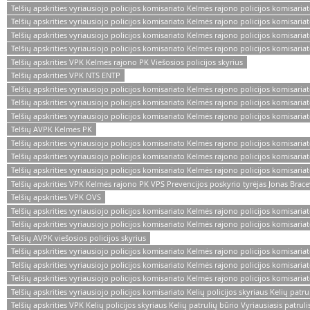
Telšių apskrities vyriausiojo policijos komisariato Kelmės rajono policijos komisariat
Telšių apskrities vyriausiojo policijos komisariato Kelmės rajono policijos komisariat
Telšių apskrities vyriausiojo policijos komisariato Kelmės rajono policijos komisaria
Telšių apskrities vyriausiojo policijos komisariato Kelmės rajono policijos komisariat
Telšių apskrities VPK Kelmės rajono PK Viešosios policijos skyrius
Telšių apskrities VPK NTS ENTP
Telšių apskrities vyriausiojo policijos komisariato Kelmės rajono policijos komisariat
Telšių apskrities vyriausiojo policijos komisariato Kelmės rajono policijos komisariat
Telšių apskrities vyriausiojo policijos komisariato Kelmės rajono policijos komisaria
Telšių AVPK Kelmės PK
Telšių apskrities vyriausiojo policijos komisariato Kelmės rajono policijos komisariato
Telšių apskrities vyriausiojo policijos komisariato Kelmės rajono policijos komisari
Telšių apskrities vyriausiojo policijos komisariato Kelmės rajono policijos komisariat
Telšių apskrities VPK Kelmės rajono PK VPS Prevencijos poskyrio tyrėjas Jonas Brace
Telšių apskrities VPK OVS
Telšių apskrities vyriausiojo policijos komisariato Kelmės rajono policijos komisaria
Telšių apskrities vyriausiojo policijos komisariato Kelmės rajono policijos komisariat
Telšių AVPK viešosios policijos skyrius
Telšių apskrities vyriausiojo policijos komisariato Kelmės rajono policijos komisariat
Telšių apskrities vyriausiojo policijos komisariato Kelmės rajono policijos komisaria
Telšių apskrities vyriausiojo policijos komisariato Kelmės rajono policijos komisaria
Telšių apskrities vyriausiojo policijos komisariato Kelių policijos skyriaus Kelių patru
Telšių apskrities VPK Kelių policijos skyriaus Kelių patrulių būrio Vyriausiasis patruli