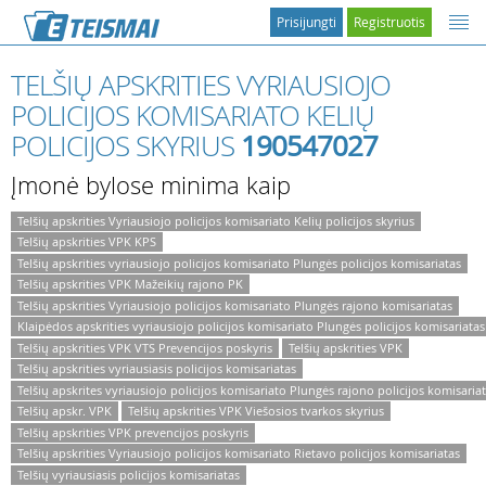
Prisijungti
Registruotis
TELŠIŲ APSKRITIES VYRIAUSIOJO
POLICIJOS KOMISARIATO KELIŲ
POLICIJOS SKYRIUS
190547027
Įmonė bylose minima kaip
Telšių apskrities Vyriausiojo policijos komisariato Kelių policijos skyrius
Telšių apskrities VPK KPS
Telšių apskrities vyriausiojo policijos komisariato Plungės policijos komisariatas
Telšių apskrities VPK Mažeikių rajono PK
Telšių apskrities Vyriausiojo policijos komisariato Plungės rajono komisariatas
Klaipėdos apskrities vyriausiojo policijos komisariato Plungės policijos komisariatas
Telšių apskrities VPK VTS Prevencijos poskyris
Telšių apskrities VPK
Telšių apskrities vyriausiasis policijos komisariatas
Telšių apskrites vyriausiojo policijos komisariato Plungės rajono policijos komisaria
Telšių apskr. VPK
Telšių apskrities VPK Viešosios tvarkos skyrius
Telšių apskrities VPK prevencijos poskyris
Telšių apskrities Vyriausiojo policijos komisariato Rietavo policijos komisariatas
Telšių vyriausiasis policijos komisariatas