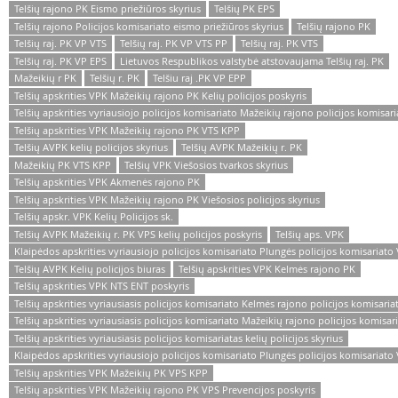
Telšių rajono PK Eismo priežiūros skyrius
Telšių PK EPS
Telšių rajono Policijos komisariato eismo priežiūros skyrius
Telšių rajono PK
Telšių raj. PK VP VTS
Telšių raj. PK VP VTS PP
Telšių raj. PK VTS
Telšių raj. PK VP EPS
Lietuvos Respublikos valstybė atstovaujama Telšių raj. PK
Mažeikių r PK
Telšių r. PK
Telšiu raj .PK VP EPP
Telšių apskrities VPK Mažeikių rajono PK Kelių policijos poskyris
Telšių apskrities vyriausiojo policijos komisariato Mažeikių rajono policijos komisari
Telšių apskrities VPK Mažeikių rajono PK VTS KPP
Telšių AVPK kelių policijos skyrius
Telšių AVPK Mažeikių r. PK
Mažeikių PK VTS KPP
Telšių VPK Viešosios tvarkos skyrius
Telšių apskrities VPK Akmenės rajono PK
Telšių apskrities VPK Mažeikių rajono PK Viešosios policijos skyrius
Telšių apskr. VPK Kelių Policijos sk.
Telšių AVPK Mažeikių r. PK VPS kelių policijos poskyris
Telšių aps. VPK
Klaipėdos apskrities vyriausiojo policijos komisariato Plungės policijos komisariato V
Telšių AVPK Kelių policijos biuras
Telšių apskrities VPK Kelmės rajono PK
Telšių apskrities VPK NTS ENT poskyris
Telšių apskrities vyriausiasis policijos komisariato Kelmės rajono policijos komisariat
Telšių apskrities vyriausiasis policijos komisariato Mažeikių rajono policijos komisar
Telšių apskrities vyriausiasis policijos komisariatas kelių policijos skyrius
Klaipėdos apskrities vyriausiojo policijos komisariato Plungės policijos komisariato 
Telšių apskrities VPK Mažeikių PK VPS KPP
Telšių apskrities VPK Mažeikių rajono PK VPS Prevencijos poskyris