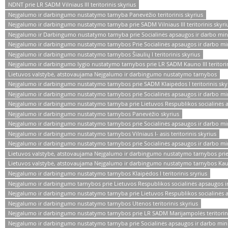
NDNT prie LR SADM Vilniaus III teritorinis skyrius
Neįgalumo ir darbingumo nustatymo tarnyba Panevėžio teritorinis skyrius
Neįgalumo ir darbingumo nustatymo tarnyba prie SADM Vilniaus III teritorinis skyri
Neįgalumo ir Darbingumo nustatymo tarnyba prie Socialinės apsaugos ir darbo mini
Neįgalumo ir darbingumo nustatymo tarnybos Prie Socialinės apsaugos ir darbo minist
Neįgalumo ir darbingumo nustatymo tarnybos Šiaulių I teritorinis skyrius
Neįgalumo ir darbingumo lygio nustatymo tarnybos prie LR SADM Kauno III teritorin
Lietuvos valstybė, atstovaujama Neįgalumo ir darbingumo nustatymo tarnybos
Neįgalumo ir darbingumo nustatymo tarnybos prie SADM Klaipėdos I teritorinis sky
Neįgalumo ir darbingumo nustatymo tarnybos prie Socialinės apsaugos ir darbo minis
Neįgalumo ir darbingumo nustatymo tarnyba prie Lietuvos Respublikos socialinės a
Neįgalumo ir darbingumo nustatymo tarnybos Panevėžio skyrius
Neįgalumo ir darbingumo nustatymo tarnybos prie Socialinės apsaugos ir darbo minist
Neįgalumo ir darbingumo nustatymo tarnybos Vilniaus I- asis teritorinis skyrius
Neįgalumo ir darbingumo nustatymo tarnybos prie Socialinės apsaugos ir darbo minist
Lietuvos valstybė, atstovaujama Neįgalumo ir darbingumo nustatymo tarnybos prie 
Lietuvos valstybė, atstovaujama Neįgalumo ir darbingumo nustatymo tarnybos Kauno 
Neįgalumo ir darbingumo nustatymo tarnybos Klaipėdos I teritorinis sryrius
Neįgalumo ir darbingumo tarnybos prie Lietuvos Respublikos socialinės apsaugos ir d
Neįgalumo ir darbingumo nustatymo tarnyba prie Lietuvos Respublikos socialinės apsa
Neįgalumo ir darbingumo nustatymo tarnybos Utenos teritorinis skyrius
Neįgalumo ir darbingumo nustatymo tarnybos prie LR SADM Marijampolės teritorini
Neįgalumo ir darbingumo nustatymo tarnyba prie Socialinės apsaugos ir darbo minist