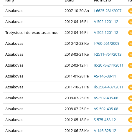
Atsakovas
2007-10-30 An
I-6625-281/2007
A
Atsakovas
2012-04-16 Pi
A-502-1201-12
A
Tretysis suinteresuotas asmuo
2012-04-16 Pi
A-502-1201-12
A
Atsakovas
2010-12-23 Ke
I-760-561/2009
A
Atsakovas
2013-03-21 Ke
I-2511-764/2013
A
Atsakovas
2012-03-12 Pi
Ik-2079-244/2011
A
Atsakovas
2011-01-28 Pe
AS-146-38-11
A
Atsakovas
2011-10-21 Pe
Ik-3584-437/2011
A
Atsakovas
2008-07-25 Pe
AS-502-405-08
A
Atsakovas
2008-07-25 Pe
AS-502-405-08
A
Atsakovas
2012-05-18 Pe
S-575-458-12
A
Atsakovas
2012-06-28 Ke
A-146-328-12
A