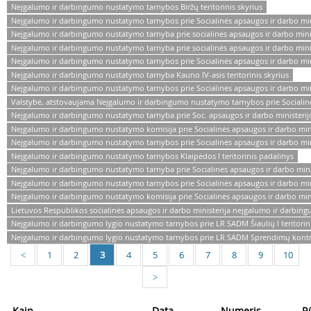
Neįgalumo ir darbingumo nustatymo tarnybos Biržų teritorinis skyrius
Neįgalumo ir darbingumo nustatymo tarnybos prie Socialinės apsaugos ir darbo minis
Neįgalumo ir darbingumo nustatymo tarnyba prie socialinės apsaugos ir darbo mini
Neįgalumo ir darbingumo nustatymo tarnyba prie socialinės apsaugos ir darbo minist
Neįgalumo ir darbingumo nustatymo tarnybos prie Socialinės apsaugos ir darbo mini
Neįgalumo ir darbingumo nustatymo tarnyba Kauno IV-asis teritorinis skyrius
Neįgalumo ir darbingumo nustatymo tarnybos prie Socialinės apsaugos ir darbo minis
Valstybė, atstovaujama Neįgalumo ir darbingumo nustatymo tarnybos prie Socialinė
Neįgalumo ir darbingumo nustatymo tarnyba prie Soc. apsaugos ir darbo ministerij
Neįgalumo ir darbingumo nustatymo komisija prie Socialinės apsaugos ir darbo mini
Neįgalumo ir darbingumo nustatymo tarnybos prie Socialinės apsaugos ir darbo ministe
Neįgalumo ir darbingumo nustatymo tarnybos Klaipėdos I teritorinis padalinys
Neįgalumo ir darbingumo nustatymo tarnyba prie Socialinės apsaugos ir darbo minister
Neįgalumo ir darbingumo nustatymo tarnybos prie Socialinės apsaugos ir darbo minis
Neįgalumo ir darbingumo nustatymo komisija prie Socialinės apsaugos ir darbo ministe
Lietuvos Respublikos socialinės apsaugos ir darbo ministerija neįgalumo ir darbi
Neįgalumo ir darbingumo lygio nustatymo tarnybos prie LR SADM Šiaulių I teritorini
Neįgalumo ir darbingumo lygio nustatymo tarnybos prie LR SADM Sprendimų kontr
1
2
3
4
5
6
7
8
9
10
<
>
Kaip
Data
Numeris
R