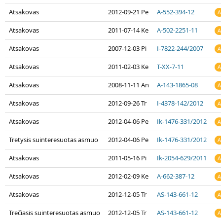
Atsakovas
2012-09-21 Pe
A-552-394-12
A
Atsakovas
2011-07-14 Ke
A-502-2251-11
A
Atsakovas
2007-12-03 Pi
I-7822-244/2007
A
Atsakovas
2011-02-03 Ke
T-XX-7-11
A
Atsakovas
2008-11-11 An
A-143-1865-08
A
Atsakovas
2012-09-26 Tr
I-4378-142/2012
A
Atsakovas
2012-04-06 Pe
Ik-1476-331/2012
A
Tretysis suinteresuotas asmuo
2012-04-06 Pe
Ik-1476-331/2012
A
Atsakovas
2011-05-16 Pi
Ik-2054-629/2011
A
Atsakovas
2012-02-09 Ke
A-662-387-12
A
Atsakovas
2012-12-05 Tr
AS-143-661-12
A
Trečiasis suinteresuotas asmuo
2012-12-05 Tr
AS-143-661-12
A