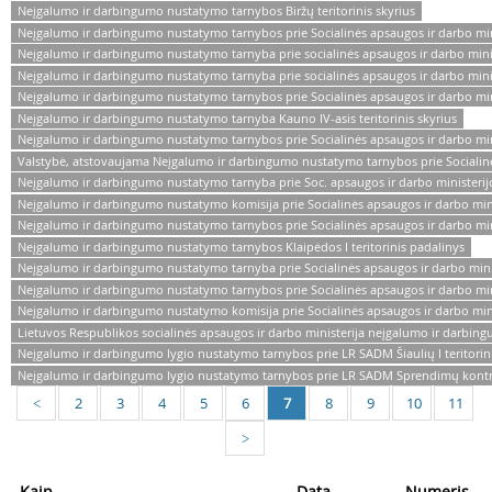
Neįgalumo ir darbingumo nustatymo tarnybos Biržų teritorinis skyrius
Neįgalumo ir darbingumo nustatymo tarnybos prie Socialinės apsaugos ir darbo minis
Neįgalumo ir darbingumo nustatymo tarnyba prie socialinės apsaugos ir darbo mini
Neįgalumo ir darbingumo nustatymo tarnyba prie socialinės apsaugos ir darbo minist
Neįgalumo ir darbingumo nustatymo tarnybos prie Socialinės apsaugos ir darbo mini
Neįgalumo ir darbingumo nustatymo tarnyba Kauno IV-asis teritorinis skyrius
Neįgalumo ir darbingumo nustatymo tarnybos prie Socialinės apsaugos ir darbo minis
Valstybė, atstovaujama Neįgalumo ir darbingumo nustatymo tarnybos prie Socialinė
Neįgalumo ir darbingumo nustatymo tarnyba prie Soc. apsaugos ir darbo ministerij
Neįgalumo ir darbingumo nustatymo komisija prie Socialinės apsaugos ir darbo mini
Neįgalumo ir darbingumo nustatymo tarnybos prie Socialinės apsaugos ir darbo ministe
Neįgalumo ir darbingumo nustatymo tarnybos Klaipėdos I teritorinis padalinys
Neįgalumo ir darbingumo nustatymo tarnyba prie Socialinės apsaugos ir darbo minister
Neįgalumo ir darbingumo nustatymo tarnybos prie Socialinės apsaugos ir darbo minis
Neįgalumo ir darbingumo nustatymo komisija prie Socialinės apsaugos ir darbo ministe
Lietuvos Respublikos socialinės apsaugos ir darbo ministerija neįgalumo ir darbi
Neįgalumo ir darbingumo lygio nustatymo tarnybos prie LR SADM Šiaulių I teritorini
Neįgalumo ir darbingumo lygio nustatymo tarnybos prie LR SADM Sprendimų kontr
2
3
4
5
6
7
8
9
10
11
<
>
Kaip
Data
Numeris