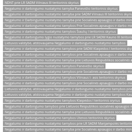
NDNT prie LR SADM Vilniaus III teritorinis skyrius
Neįgalumo ir darbingumo nustatymo tarnyba Panevėžio teritorinis skyrius
Neįgalumo ir darbingumo nustatymo tarnyba prie SADM Vilniaus III teritorinis skyri
Neįgalumo ir Darbingumo nustatymo tarnyba prie Socialinės apsaugos ir darbo mini
Neįgalumo ir darbingumo nustatymo tarnybos Prie Socialinės apsaugos ir darbo minist
Neįgalumo ir darbingumo nustatymo tarnybos Šiaulių I teritorinis skyrius
Neįgalumo ir darbingumo lygio nustatymo tarnybos prie LR SADM Kauno III teritorin
Lietuvos valstybė, atstovaujama Neįgalumo ir darbingumo nustatymo tarnybos
Neįgalumo ir darbingumo nustatymo tarnybos prie SADM Klaipėdos I teritorinis sky
Neįgalumo ir darbingumo nustatymo tarnybos prie Socialinės apsaugos ir darbo minis
Neįgalumo ir darbingumo nustatymo tarnyba prie Lietuvos Respublikos socialinės a
Neįgalumo ir darbingumo nustatymo tarnybos Panevėžio skyrius
Neįgalumo ir darbingumo nustatymo tarnybos prie Socialinės apsaugos ir darbo minist
Neįgalumo ir darbingumo nustatymo tarnybos Vilniaus I- asis teritorinis skyrius
Neįgalumo ir darbingumo nustatymo tarnybos prie Socialinės apsaugos ir darbo minist
Lietuvos valstybė, atstovaujama Neįgalumo ir darbingumo nustatymo tarnybos prie 
Lietuvos valstybė, atstovaujama Neįgalumo ir darbingumo nustatymo tarnybos Kauno 
Neįgalumo ir darbingumo nustatymo tarnybos Klaipėdos I teritorinis sryrius
Neįgalumo ir darbingumo tarnybos prie Lietuvos Respublikos socialinės apsaugos ir d
Neįgalumo ir darbingumo nustatymo tarnyba prie Lietuvos Respublikos socialinės apsa
Neįgalumo ir darbingumo nustatymo tarnybos Utenos teritorinis skyrius
Neįgalumo ir darbingumo nustatymo tarnybos prie LR SADM Marijampolės teritorini
Neįgalumo ir darbingumo nustatymo tarnyba prie Socialinės apsaugos ir darbo minist