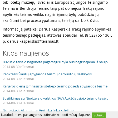
biblioteką-muziejų. Svečiai iš Europos Sąjungos Teisingumo
Teismo ir Bendrojo Teismo taip pat domėjosi Trakų rajono
apylinkės teismo veikla, nagrinėjamų bylų pobūdžiu jų
skaičiumi bei proceso ypatumais, teisėjų darbo krūviu.
Informaciją pateikė: Darius Kasperskis Trakų rajono apylinkės
teismo teisėjo padėjėjas, atstovas spaudai Tel. (8 528) 55 136 El.
p.
darius.kasperskis@teismas.lt
Kitos naujienos
Buvusio teisėjo nagrinėta pagarsėjusi byla bus nagrinėjama iš naujo
2014-08-30 eTeismai
Penktasis Šiaulių apygardos teismų darbuotojų sąskrydis
2014-08-30 eTeismai
Karjeros dieną gimnazistai stebėjo teismo posėdį apygardos teisme
2014-08-30 eTeismai
Susitikimas su Niudžersio valstijos (JAV) Aukščiausiojo teismo teisėju
2014-08-30 eTeismai
Nuteistasis Algimantas Vertelka lieka kalėjime
Naudodamiesi paslaugomis sutinkate naudoti mūsų slapukus.
2014-08-30 eTeismai
Sutinku