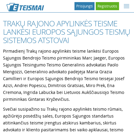
Prisijungti
Registruotis
TRAKŲ RAJONO APYLINKĖS TEISME
LANKĖSI EUROPOS SĄJUNGOS TEISMŲ
SISTEMOS ATSTOVAI
Pirmadienį Trakų rajono apylinkės teisme lankėsi Europos
Sąjungos Bendrojo Teismo pirmininkas Marc Jaeger, Europos
Sąjungos Teisingumo Teismo Generalinis advokatas Paolo
Mengozzi, Generalinio advokato padėjėja Maria Grazia
Camillieri ir Europos Sąjungos Bendrojo Teismo teisėjai Josef
Azizi, Andrei Popescu, Dimitrios Gratsias, Miro Prek, Ena
Cremona, Ingrida Labucka bei Lietuvos Aukščiausiojo Teismo
pirmininkas Gintaras Kryževičius.
Svečiai susipažino su Trakų rajono apylinkės teismo rūmais,
apžiūrėjo posėdžių sales, Europos Sąjungos standartus
atitinkančius teisme įrengtus atskirus kambarius, skirtus
advokato ir kliento pasitarimams bei vaiko apklausai, teismo